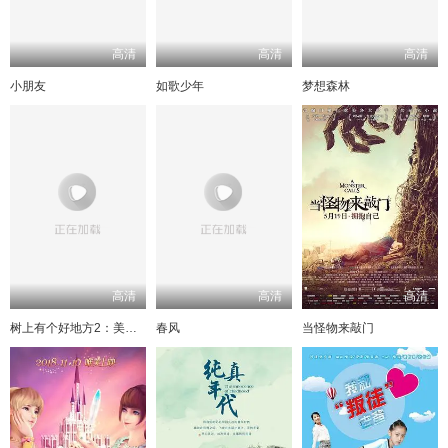
高清
高清
高清
小朋友
如歌少年
梦想森林
高清
高清
高清
树上有个好地方2：美术老师的放羊班
春风
当怪物来敲门