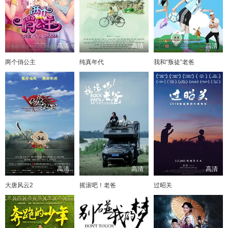
高清
高清
高清
两个俏公主
纯真年代
我和“叛徒”老爸
高清
高清
高清
大唐风云2
摇滚吧！老爸
过昭关