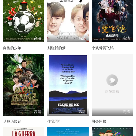
高清
高清
高清
奔跑的少年
别碰我的梦
小戏骨黄飞鸿
高清
高清
高清
丛林历险记
伴我同行
司令阿根