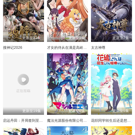
更新至23集
更新至6集
更新至7集
搜神记2026
才女的侍从在满是高岭之花的贵族学校暗中照顾（毫无生活自理能力的）学院第一大小姐
太古神尊
更新至19集
更新至6集
更新至5集
启运丹田：开局签到至尊丹田
魔法光源股份有限公司第二季
花织同学转生后还是想干架