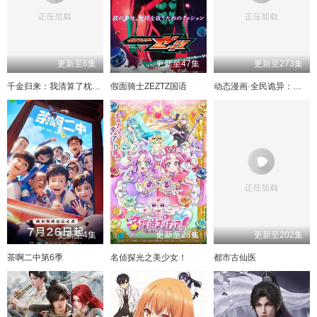
更新至6集
更新至47集
更新至273集
千金归来：我清算了枕边人
假面骑士ZEZTZ国语
动态漫画·全民诡异：开局掌握零元购
更新至4集
更新至28集
更新至202集
茶啊二中第6季
名侦探光之美少女！
都市古仙医