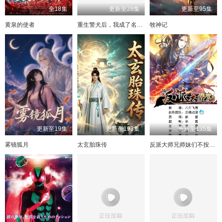
全18集
更新至28集
更新至95集
黄泉的使者
重生警犬后，我成了名侦探
牧神记
更新至19集
更新至193集
更新至135集
雾镜狐月
太玄胎珠传
反派大师兄师妹们不按套路出牌