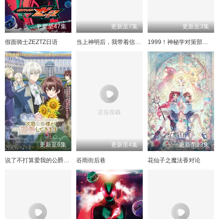
更新至47集
更新至7集
更新至3集
假面骑士ZEZTZ日语
当上神明后，我带着信徒干翻了废土
1999！神秘学对策部中配版
更新至6集
更新至4集
更新至23集
说了不打算爱我的公爵继承人不知为何对我宠爱有加
谷雨街后巷
花仙子之魔法香对论