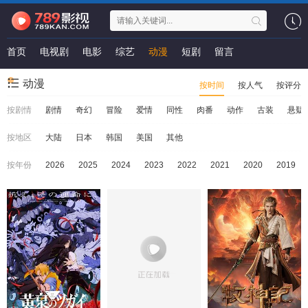
首页
电视剧
电影
综艺
动漫
短剧
留言
动漫
按时间
按人气
按评分
按剧情
剧情
奇幻
冒险
爱情
同性
肉番
动作
古装
悬疑
按地区
大陆
日本
韩国
美国
其他
按年份
2026
2025
2024
2023
2022
2021
2020
2019