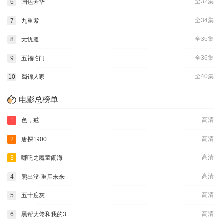
全32集
6
国色芳华
全34集
7
九重紫
全36集
8
无忧渡
全36集
9
五福临门
全40集
10
蜀锦人家
电影总榜单
高清
1
色，戒
高清
2
唐探1900
高清
3
哪吒之魔童闹海
高清
4
熊出没·重启未来
高清
5
五十度灰
高清
6
黑帮大佬和我的3