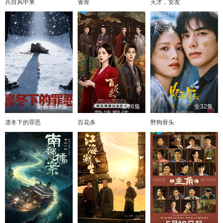
兵自风中来
雀骨
天才，女友
更新至16集
全36集
全32集
凛冬下的罪恶
百花杀
野狗骨头