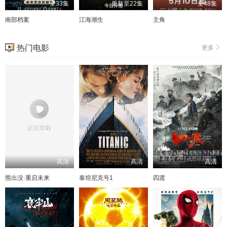
全33集
更新至22集
全48集
南部档案
江海潮生
主角
热门电影
更多
高清
高清
高清
熊出没·重启未来
泰坦尼克号1
四渡