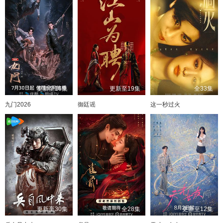
更新至16集
更新至19集
全33集
九门2026
御廷谣
这一秒过火
更新至30集
全28集
更新至12集