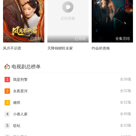
已完结
已完结
全集完结
风月不识君
天降锦鲤旺全家
约会的资格
电视剧总榜单
全38集
1
我是刑警
全32集
2
永夜星河
全32集
3
难哄
全40集
4
小巷人家
全33集
5
驻站