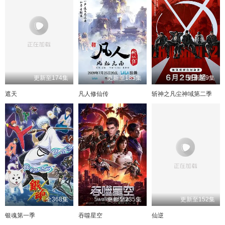
更新至174集
更新至185集
更新至9集
遮天
凡人修仙传
斩神之凡尘神域第二季
全368集
更新至235集
更新至152集
银魂第一季
吞噬星空
仙逆