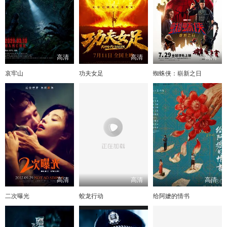
高清
高清
高清
哀牢山
功夫女足
蜘蛛侠：崭新之日
高清
高清
高清
二次曝光
蛟龙行动
给阿嬷的情书