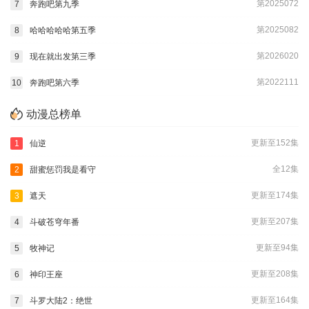
第2025072
7
奔跑吧第九季
第2025082
8
哈哈哈哈哈第五季
第2026020
9
现在就出发第三季
第2022111
10
奔跑吧第六季
动漫总榜单
更新至152集
1
仙逆
全12集
2
甜蜜惩罚我是看守
更新至174集
3
遮天
更新至207集
4
斗破苍穹年番
更新至94集
5
牧神记
更新至208集
6
神印王座
更新至164集
7
斗罗大陆2：绝世