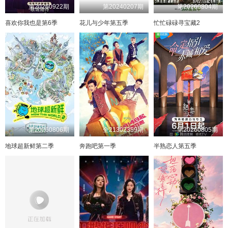
第20260922期
第20240207期
第20260804期
喜欢你我也是第6季
花儿与少年第五季
忙忙碌碌寻宝藏2
第20260806期
全21302359期
第20260805期
地球超新鲜第二季
奔跑吧第一季
半熟恋人第五季