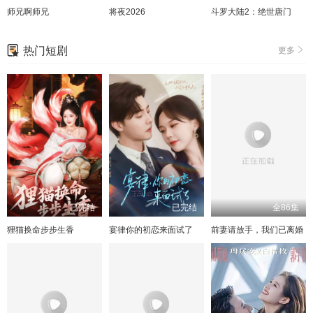
师兄啊师兄
将夜2026
斗罗大陆2：绝世唐门
热门短剧
更多
已完结
已完结
全86集
狸猫换命步步生香
宴律你的初恋来面试了
前妻请放手，我们已离婚