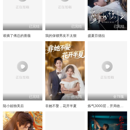
已完结
已完结
已完结
谁摘了傅总的蔷薇
我的保镖男友不太狠
盛夏芬德拉
已完结
已完结
全78集
陆小姐独美后
非她不娶，花开半夏
炼气3000层，开局收女帝为徒