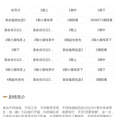
20260624期纯享下
202607299期纯享二
202607309期三
20260625期上
20260625期下
202607309期纯享三
202607309期四
20260625期抢先
20260626期上
先导片
202607309期纯享四
20260626期下
1期上
2026073010期尝鲜
20260731番外
20260628
1期中
20260731番外2
20260629
1期下
喜欢嗑我也是1
20260630
202608019期陪看
20260701期上
1期小屋纯享
202608029期陪看
20260701期下
1期陪看
20260803喜欢你日记9期上
2606071期陪看
20260804喜欢你日记9期下
20260701期纯享上
喜欢你日记1期上
20260701期纯享下
2026080510期一
20260702期上
喜欢你日记1期下
2026080510期二
20260702期下
2期上
2026080610期三
2期中
20260702期纯享上
2026080610期四
2期小屋纯享上
20260702期纯享下
2026080710期上
2期小屋纯享中
20260702期尝鲜
2026080710期下
3期超长抢先
20260703期番外
2026080810期陪看
2期小屋纯享下
20260704
20260705
2期下
20260706
喜欢你日记2期上
喜欢嗑我也是2
20260707
20260708期上
2期陪看
20260708期下
喜欢你日记2期中
喜欢你日记2期下
20260708期纯享上
3期上
20260708期纯享下
20260709
3期中
3期小屋纯享上
20260709期纯享
3期小屋纯享中
20260709期抢先
3期小屋纯享下
20260710
3期下
20260710期日记
4期超长抢先
20260712
20260713
喜欢你日记3期上
喜欢嗑我也是3
20260714
20260715期上
3期陪看
20260715期下
喜欢你日记3期中
3期陪看
20260715期纯享上
喜欢你日记3期中
20260715期纯享下
20260716期上
喜欢你日记3期下
剧情简介
20260716期下
二
一
20260716期纯享上
一
20260716期纯享下
二
20260716期尝鲜
来自不同地域、不同工作、不同教育背景、不同情感阅历的10位20+青年单身男
20260717期上
三
20260717期下
四
20260719
三
20260720
四
女，他（她）们以旅行开篇，向四城出发，敢爱前行，开启“恋爱假期”。这一次，
让彼此从旅行的美景中卸下防备，在温暖的关怀中了解彼此，共同寻找同频的心