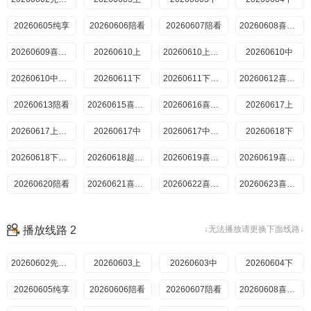
20260605纯享
20260606陪看
20260607陪看
20260608喜欢你日记
20260609喜欢你日记
20260610上
20260610上纯享
20260610中
20260610中纯享
20260611下
20260611下纯享
20260612喜欢磕我也是
20260613陪看
20260615喜欢你日记
20260616喜欢你日记
20260617上
20260617上纯享
20260617中
20260617中纯享
20260618下
20260618下纯享
20260618超长抢先
20260619喜欢嗑我也是
20260619喜欢你日记
20260620陪看
20260621喜欢你日记
20260622喜欢你日记
20260623喜欢你日记
20260624（一）
20260624（二）
20260624小屋纯享（一）
20260624小屋纯享（二）
播放线路 2
↓无法播放请更换下面线路↓
20260625（三）
20260625（四）
20260625小屋纯享（三）
20260625小屋纯享（四）
20260625尝鲜
20260602先导片
20260603上
20260626喜欢磕我也是
20260603中
20260626喜欢你日记
2026028陪看
20260604下
20260605纯享
20260629喜欢你日记
20260606陪看
20260630喜欢你日记
20260607陪看
20260701（一）
20260701（二）
20260608喜欢你日记