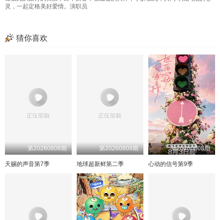
5期超长抢先
20260721
20260722期上
日记4期上
20260722期下
喜欢磕我也是4
4期陪看
20260723期抢先
灵，一起定格美好爱情。演职员
20260723期上
喜欢你日记4期中
20260723期下
喜欢你日记4期下
20260724期上
一
20260724期下
二
猜你喜欢
20260726
一
20260727
二
20260728
三
20260729期上
四
20260729期下
三
四
20260729期纯享上
6期超长抢先
20260729期纯享下
20260730期上
喜欢你日记5期上
20260730期下
喜欢嗑我也是5
5期陪看
20260730期抢先
5期陪看
20260730期纯享上
喜欢你日记5期中
20260730期纯享下
20260731期上
喜欢你日记5期下
20260731期下
6期小屋纯享上
6期小屋纯享中
20260801
20260802
6期上
20260803
6期中
20260804
6期下
20260805期上
6期小屋纯享下
20260805期下
7期超长抢先
喜欢你日记6期上
20260805期纯享上
20260710嗑糖
20260805期纯享下
20260806期上
6期陪看
20260806期下
6期陪看
第20260808期
第20260808期
第20260808期
喜欢你日记6期中
20260806期纯享上
喜欢你日记6期下
20260806期纯享下
20260807期上
一
20260807期下
二
天赐的声音第7季
地球超新鲜第二季
心动的信号第9季
一
二
三
四
三
四
8期超长抢先
喜欢嗑我也是7
何江行走的恋爱教科书
7期陪看
7期陪看
喜欢你日记7期上