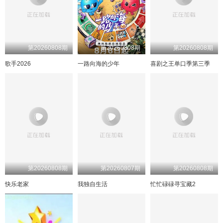
喜欢你日记7期下
一
二
一
二
9期超长抢先
三
四
三
四
喜欢嗑我也是8期上
喜欢嗑我也是8期下
第20260808期
第20260808期
第20260808期
歌手2026
一路向海的少年
喜剧之王单口季第三季
8期陪看
8期陪看
喜欢你日记8期上
喜欢你日记8期下
一
二
一
二
三
四
三
四
10期超长抢先
喜欢嗑我也是9期上
喜欢嗑我也是9期下
9期陪看
9期陪看
喜欢你日记9期上
喜欢你日记9期下
一
二
一
二
三
第20260808期
第20260807期
第20260808期
四
三
四
11期超长抢先
快乐老家
我独自生活
忙忙碌碌寻宝藏2
10期上
10期下
10期陪看