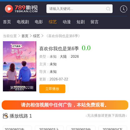
首页
电视剧
电影
综艺
动漫
短剧
留言
当前位置
首页
综艺
《喜欢你我也是第6季》
0.0
喜欢你我也是第6季
类型：
未知
大陆
2026
主演：
未知
导演：
未知
更新：
2026-07-22
第20260922期
立即播放
请勿相信视频中任何广告，本站免费观看。
播放线路 1
↓无法播放请更换下面线路↓
20260602先导片
20260603上
20260603中
20260604下