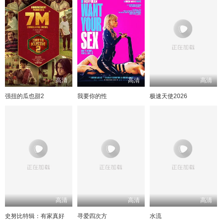
高清
高清
高清
强扭的瓜也甜2
我要你的性
极速天使2026
高清
高清
高清
史努比特辑：有家真好
寻爱四次方
水流