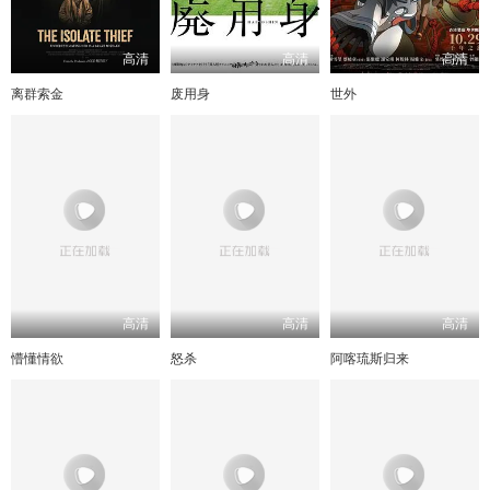
高清
高清
高清
离群索金
废用身
世外
高清
高清
高清
懵懂情欲
怒杀
阿喀琉斯归来