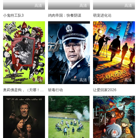
高清
高清
高清
小鬼特工队3
鸡肉帝国：快餐阴谋
萌宠进化论
高清
高清
高清
奥莉佛是狗，（天哪！！）这家伙电影版
斩毒行动
让爱回家2026