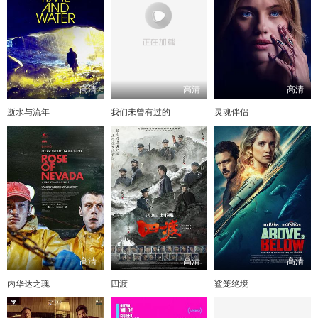
高清
高清
高清
逝水与流年
我们未曾有过的
灵魂伴侣
高清
高清
高清
内华达之瑰
四渡
鲨笼绝境