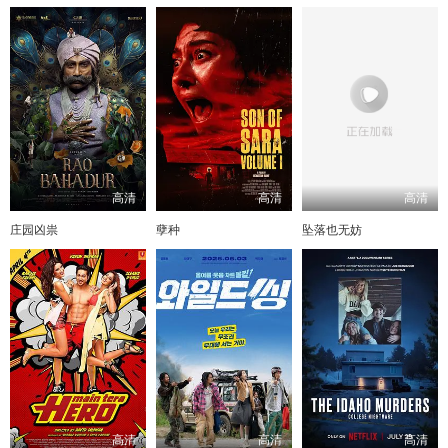
高清
高清
高清
庄园凶祟
孽种
坠落也无妨
高清
高清
高清