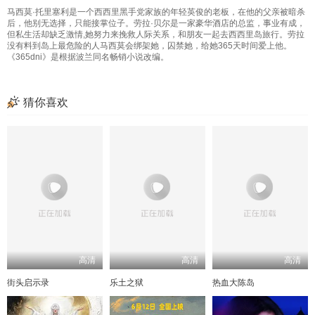
马西莫·托里塞利是一个西西里黑手党家族的年轻英俊的老板，在他的父亲被暗杀
后，他别无选择，只能接掌位子。劳拉·贝尔是一家豪华酒店的总监，事业有成，
但私生活却缺乏激情,她努力来挽救人际关系，和朋友一起去西西里岛旅行。劳拉
没有料到岛上最危险的人马西莫会绑架她，囚禁她，给她365天时间爱上他。
《365dni》是根据波兰同名畅销小说改编。
猜你喜欢
高清
高清
高清
街头启示录
乐土之狱
热血大陈岛