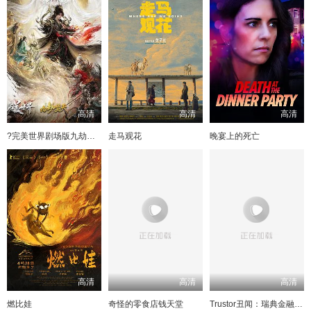
高清
高清
高清
?完美世界剧场版九劫焚天?
走马观花
晚宴上的死亡
高清
高清
高清
燃比娃
奇怪的零食店钱天堂
Trustor丑闻：瑞典金融案内幕