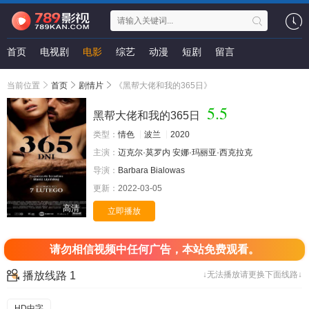
首页
电视剧
电影
综艺
动漫
短剧
留言
当前位置
首页
剧情片
《黑帮大佬和我的365日》
5.5
黑帮大佬和我的365日
类型：
情色
波兰
2020
主演：
迈克尔·莫罗内
安娜·玛丽亚·西克拉克
导演：
Barbara
Bialowas
更新：
2022-03-05
高清
立即播放
请勿相信视频中任何广告，本站免费观看。
播放线路 1
↓无法播放请更换下面线路↓
HD中字