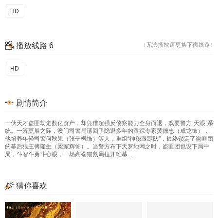
HD
播放线路 6
↓无法播放请更换下面线路↓
HD
剧情简介
一伙天才盗匪劫走数亿资产，却凭借超强反侦察能力全身而退，戏耍警方“天眼”系
统。一筹莫展之际，澳门司警局请回了隐退多年的跟踪专家黄德忠（成龙饰），
他培养年轻司警何秋果（张子枫饰）等人，重组“神秘跟踪队”，最终锁定了盗匪团
的幕后狼王傅隆生（梁家辉饰）。当警方布下天罗地网之时，盗匪团也设下局中
局，斗智斗勇斗心眼，一场高端猫鼠局拉开帷幕......
猜你喜欢