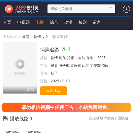
首页
电视剧
电影
综艺
动漫
短剧
留言
当前位置
首页
剧情片
《捕风追影》
8.1
捕风追影
类型：
剧情
动作
犯罪
大陆
香港
2025
主演：
成龙
张子枫
梁家辉
此沙
文俊辉
周政
导演：
杨子
更新：
2025-08-18
高清
立即播放
请勿相信视频中任何广告，本站免费观看。
播放线路 1
↓无法播放请更换下面线路↓
HD国语
HD粤语