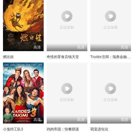
高清
高清
高清
燃比娃
奇怪的零食店钱天堂
Trustor丑闻：瑞典金融案内幕
高清
高清
高清
小鬼特工队3
鸡肉帝国：快餐阴谋
萌宠进化论