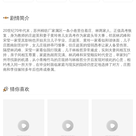
33
34
35
36
剧情简介
37
38
39
40
20世纪70年代末，苏州棉纺厂家属区一条小巷里住着庄、林两家人。正值高考恢
复，身为教师的庄超英和妻子黄玲将儿女高考作为家庭头等大事，邻居林武峰和
宋莹一家受其影响也开始关注儿子学业。庄超英、黄玲一家看似和谐体面，儿子
庄图南刻苦好学，女儿庄筱婷乖巧懂事，但庄超英的懦弱愚孝让家人备受伤害。
隔壁林武峰、宋莹一家看似我行我素，儿子林栋哲异常顽皮，实则夫妻间相互扶
持，亲子间相互尊重，家庭热闹而完满。林武峰和宋莹顺应时代变迁，举家到广
州寻找新的机遇，从小青梅竹马的庄筱婷与林栋哲分开后发现对彼此的心意，相
约考入同一所大学，在毕业时面临家庭与现实的阻碍仍坚定地选择了对方，庄图
南和李佳辗转多年后也终成眷属。
猜你喜欢