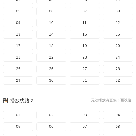
05
06
07
08
09
10
11
12
13
14
15
16
17
18
19
20
21
22
23
24
25
26
27
28
29
30
31
32
33
34
35
36
播放线路 2
↓无法播放请更换下面线路↓
37
38
39
40
01
02
03
04
05
06
07
08