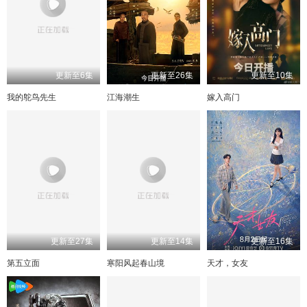
更新至6集
更新至26集
更新至10集
我的鸵鸟先生
江海潮生
嫁入高门
更新至27集
更新至14集
更新至16集
第五立面
寒阳风起春山境
天才，女友