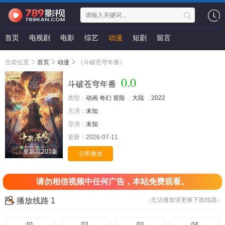
首页
电视剧
电影
综艺
动漫
短剧
留言
当前位置
首页
动漫
《斗破苍穹年番》
0.0
斗破苍穹年番
类型：
动画
奇幻
冒险
大陆
2022
主演：
未知
导演：
未知
更新：
2026-07-11
更新至207集
立即播放
请勿相信视频中任何广告，本站免费观看。
播放线路 1
↓无法播放请更换下面线路↓
01
02
03
04