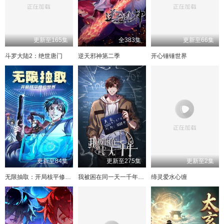
173
131
93
174
132
94
175
133
95
176
134
96
177
135
97
178
136
98
179
137
99
180
138
100
更新至165集
全383集
更新至66集
181
139
101
182
140
102
183
141
103
184
142
104
斗罗大陆2：绝世唐门
逆天邪神第二季
开心锤锤世界
185
143
105
186
144
106
187
145
107
188
146
108
189
147
109
190
148
110
191
149
111
192
150
112
193
151
113
194
152
114
195
153
115
196
154
116
197
155
117
198
156
118
199
157
119
200
158
120
201
159
121
202
160
122
203
161
123
204
162
124
205
163
125
206
164
126
207
165
127
166
128
更新至84集
更新至275集
更新至2集
无限抽取：开局核平修仙世界
我被困在同一天一千年动态漫
缔灵爱水心缠
167
129
168
130
169
131
170
132
171
133
172
134
173
135
174
136
175
137
176
138
177
139
178
140