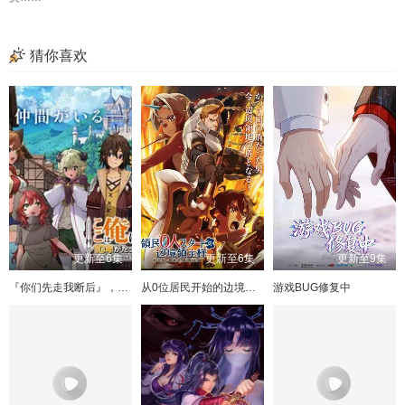
205
165
125
85
45
206
166
126
86
46
207
167
127
87
47
168
128
88
48
169
129
89
49
170
130
90
50
171
131
91
51
172
132
92
52
猜你喜欢
173
133
93
53
174
134
94
54
175
135
95
55
176
136
96
56
177
137
97
57
178
138
98
58
179
139
99
59
180
140
100
60
总集篇上
181
141
61
总集篇下
182
142
62
183
143
101
63
184
144
102
64
185
145
103
65
186
146
104
66
187
147
105
67
188
148
106
68
189
149
107
69
190
150
108
70
191
151
109
71
192
152
110
72
193
153
111
73
194
154
112
74
195
155
113
75
196
156
114
76
更新至6集
更新至6集
更新至9集
197
157
115
77
198
158
116
78
199
159
117
79
200
160
118
80
『你们先走我断后』，于是10年后我成为了传说
从0位居民开始的边境领主大人
游戏BUG修复中
201
161
119
81
202
162
120
82
203
163
121
83
204
164
122
84
205
165
123
85
206
166
124
86
207
167
125
87
168
126
88
169
127
89
170
128
90
171
129
91
172
130
92