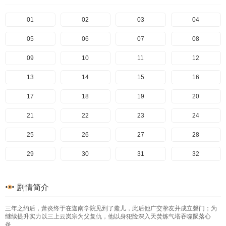
198
157
117
77
37
199
158
118
78
38
200
159
119
79
39
201
160
120
80
40
202
161
121
81
41
01
203
162
122
82
42
02
204
163
123
83
43
03
205
164
124
84
44
04
206
165
125
85
45
05
207
166
126
86
46
06
167
127
87
47
07
168
128
88
48
08
169
129
89
49
09
170
130
90
50
10
171
131
91
51
11
172
132
92
52
12
173
133
93
53
13
174
134
94
54
14
175
135
95
55
15
176
136
96
56
16
177
137
97
57
17
178
138
98
58
18
179
139
99
59
19
180
140
100
60
20
181
141
101
61
21
182
142
102
62
22
183
143
103
63
23
184
144
104
64
24
185
145
105
65
25
186
146
106
66
26
187
147
107
67
27
188
148
108
68
28
189
149
109
69
29
190
150
110
70
30
191
151
111
71
31
192
152
112
72
32
193
153
113
73
33
194
154
114
74
34
195
155
115
75
35
196
156
116
76
36
剧情简介
197
157
117
77
37
198
158
118
78
38
199
159
119
79
39
200
160
120
80
40
三年之约后，萧炎终于在迦南学院见到了薰儿，此后他广交挚友并成立磐门；为
201
161
121
81
41
202
162
122
82
42
203
163
123
83
43
204
164
124
84
44
继续提升实力以三上云岚宗为父复仇，他以身犯险深入天焚炼气塔吞噬陨落心
炎……