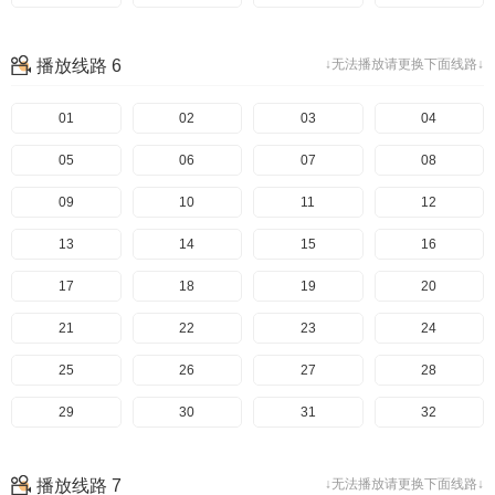
193
154
113
73
33
194
155
114
74
34
195
156
115
75
35
196
157
116
76
36
播放线路 6
↓无法播放请更换下面线路↓
197
158
117
77
37
198
159
118
78
38
199
160
119
79
39
200
161
120
80
40
201
162
121
81
41
01
202
163
122
82
42
02
203
164
123
83
43
03
204
165
124
84
44
04
205
166
125
85
45
05
206
167
126
86
46
06
207
168
127
87
47
07
总集篇上
169
128
88
48
08
总结篇下
170
129
89
49
09
总集篇上
171
130
90
50
10
总集篇下
172
131
91
51
11
173
132
92
52
12
174
133
93
53
13
175
134
94
54
14
176
135
95
55
15
177
136
96
56
16
178
137
97
57
17
179
138
98
58
18
180
139
99
59
19
181
140
100
60
20
182
141
101
61
21
183
142
102
62
22
184
143
103
63
23
185
144
104
64
24
186
145
105
65
25
187
146
106
66
26
188
147
107
67
27
189
148
108
68
28
190
149
109
69
29
191
150
110
70
30
192
151
111
71
31
193
152
112
72
32
194
153
113
73
33
195
154
114
74
34
196
155
115
75
35
197
156
116
76
36
播放线路 7
↓无法播放请更换下面线路↓