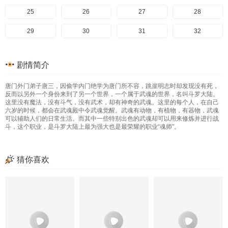
145
105
65
25
146
106
66
26
147
107
67
27
148
108
68
28
149
109
69
29
150
110
70
30
151
111
71
31
152
112
72
32
153
113
73
33
154
114
74
34
155
115
75
35
156
116
76
36
剧情简介
157
117
77
37
158
118
78
38
159
119
79
39
160
120
80
40
唐门外门弟子唐三，因偷学内门绝学为唐门所不容，跳崖明志时却发现没有死，
161
121
81
41
162
122
82
42
163
123
83
43
164
124
84
44
反而以另外一个身份来到了另一个世界，一个属于武魂的世界，名叫斗罗大陆。
这里没有魔法，没有斗气，没有武术，却有神奇的武魂。这里的每个人，在自己
165
125
85
45
166
126
86
46
167
127
87
47
168
128
88
48
六岁的时候，都会在武魂殿中令武魂觉醒。武魂有动物，有植物，有器物，武魂
可以辅助人们的日常生活。而其中一些特别出色的武魂却可以用来修炼并进行战
斗，这个职业，是斗罗大陆上最为强大也是最荣耀的职业“魂师”。
169
129
89
49
170
130
90
50
171
131
91
51
172
132
92
52
173
133
93
53
174
134
94
54
175
135
95
55
176
136
96
56
猜你喜欢
177
137
97
57
178
138
98
58
179
139
99
59
180
140
100
60
181
141
101
61
182
142
102
62
183
143
103
63
184
144
104
64
185
145
105
65
186
146
106
66
187
147
107
67
188
148
108
68
189
149
109
69
190
150
110
70
191
151
111
71
192
152
112
72