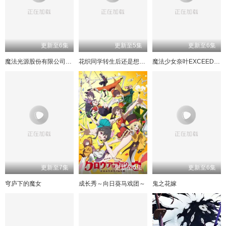
193
153
113
73
194
154
114
74
195
155
115
75
196
156
116
76
197
157
117
77
198
158
118
78
199
159
119
79
200
160
120
80
更新至6集
更新至5集
更新至6集
201
161
121
81
202
162
122
82
203
163
123
83
204
164
124
84
魔法光源股份有限公司第二季
花织同学转生后还是想干架
魔法少女奈叶EXCEEDSGunBlazeVengeance
205
165
125
85
206
166
126
86
207
167
127
87
208
168
128
88
209
169
129
89
210
170
130
90
171
131
211
91
212
172
132
92
213
173
133
93
214
174
134
94
215
175
135
95
216
176
136
96
217
177
137
97
218
178
138
98
219
179
139
99
220
180
140
100
221
181
141
101
222
182
142
102
223
183
143
103
224
184
144
104
更新至7集
更新至6集
更新至6集
225
185
145
105
226
186
146
106
227
187
147
107
230
188
148
108
穹庐下的魔女
成长秀～向日葵马戏团～
鬼之花嫁
232
189
149
109
233
190
150
110
234
191
151
111
235
192
152
112
236
193
153
113
237
194
154
114
238
195
155
115
239
196
156
116