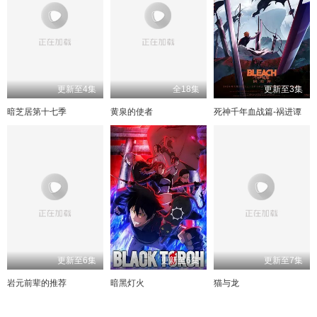
240
197
157
117
241
198
158
118
242
199
159
119
243
200
160
120
244
201
161
121
245
202
162
122
246
203
163
123
247
204
164
124
248
205
165
125
249
206
166
126
250
207
167
127
251
208
168
128
252
209
169
129
253
210
170
130
254
171
131
211
255
212
172
132
更新至4集
全18集
更新至3集
256
213
173
133
257
214
174
134
258
215
175
135
259
216
176
136
暗芝居第十七季
黄泉的使者
死神千年血战篇-祸进谭
260
217
177
137
261
218
178
138
262
219
179
139
263
220
180
140
264
221
181
141
导演剪辑版
222
182
142
223
183
143
224
184
144
225
185
145
226
186
146
227
187
147
228
188
148
229
189
149
230
190
150
231
191
151
232
192
152
233
193
153
234
194
154
235
195
155
236
196
156
更新至6集
更新至6集
更新至7集
237
197
157
238
198
158
239
199
159
240集上
200
160
岩元前辈的推荐
暗黑灯火
猫与龙
240集下
201
161
241
202
162
242
203
163
243
204
164