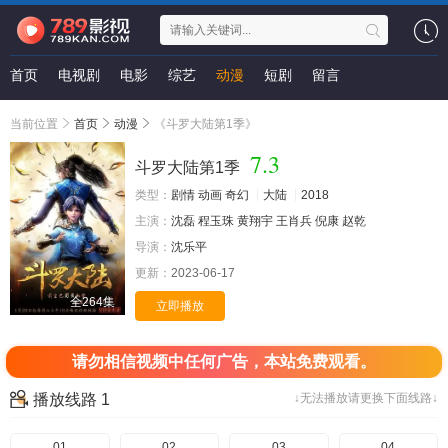
首页
电视剧
电影
综艺
动漫
短剧
留言
当前位置
首页
动漫
《斗罗大陆第1季》
7.3
斗罗大陆第1季
类型：
剧情
动画
奇幻
大陆
2018
主演：
沈磊
程玉珠
黄翔宇
王肖兵
倪康
赵乾
导演：
沈乐平
更新：
2023-06-17
全264集
立即播放
请勿相信视频中任何广告，本站免费观看。
播放线路 1
↓无法播放请更换下面线路↓
01
02
03
04