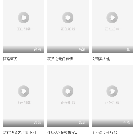
高清
高清
全
陌路狂刀
夜叉之无间有情
玄璃美人煞
高清
高清
高清
封神演义之斩仙飞刀
仕掛人?藤枝梅安1
子不语：夜行郎