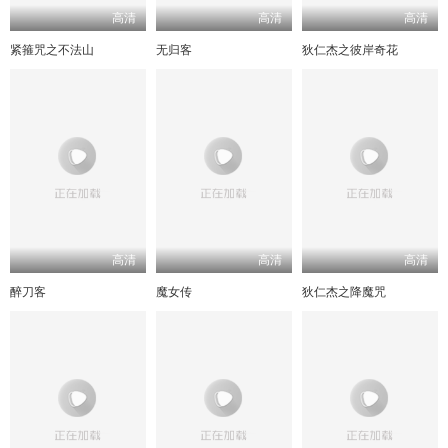
高清
高清
高清
紧箍咒之不法山
无归客
狄仁杰之彼岸奇花
高清
高清
高清
醉刀客
魔女传
狄仁杰之降魔咒