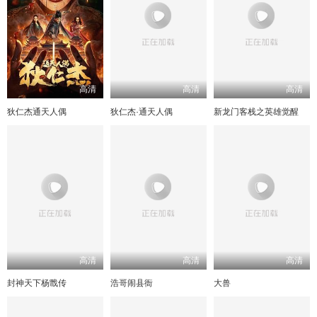
高清
高清
高清
狄仁杰通天人偶
狄仁杰·通天人偶
新龙门客栈之英雄觉醒
高清
高清
高清
封神天下杨戬传
浩哥闹县衙
大兽