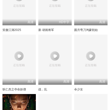
高清
HD中字
高清
笑傲江湖2025
新·胡闹将军
圆月弯刀鸿蒙初始
高清
高清
高清
狄仁杰之夺命妖僧
战，乱
伞少女