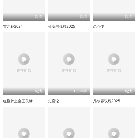
高清
高清
高清
雪之花2024
长安的荔枝2025
昆仑传
高清
HD中字
高清
红楼梦之金玉良缘
史官论
凡尔赛玫瑰2025