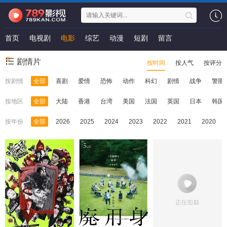
首页
电视剧
电影
综艺
动漫
短剧
留言
剧情片
按时间
按人气
按评分
按剧情
全部
喜剧
爱情
恐怖
动作
科幻
剧情
战争
警匪
按地区
全部
大陆
香港
台湾
美国
法国
英国
日本
韩国
按年份
全部
2026
2025
2024
2023
2022
2021
2020