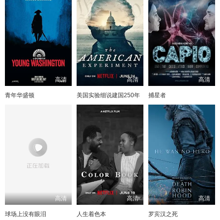
高清
高清
高清
青年华盛顿
美国实验细说建国250年
捕星者
高清
高清
高清
球场上没有眼泪
人生着色本
罗宾汉之死