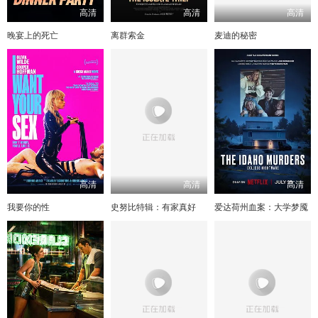
高清
高清
高清
晚宴上的死亡
离群索金
麦迪的秘密
高清
高清
高清
我要你的性
史努比特辑：有家真好
爱达荷州血案：大学梦魇