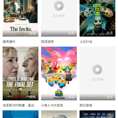
高清
高清
高清
激情邀约
陌漠温情
上位行动
高清
高清
高清
克里斯与玛蒂娜：最后一盘
小黄人与大怪兽
西汉普顿