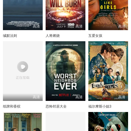
高清
高清
高清
缄默法则
人将燃烧
互爱女孩
高清
高清
高清
纸牌和香槟
恐怖邻居大全
福尔摩斯小姐3