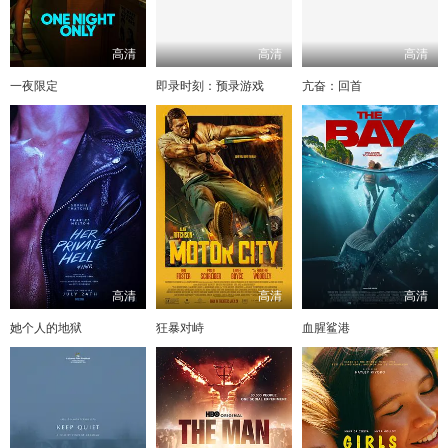
高清
高清
高清
一夜限定
即录时刻：预录游戏
亢奋：回首
高清
高清
高清
她个人的地狱
狂暴对峙
血腥鲨港