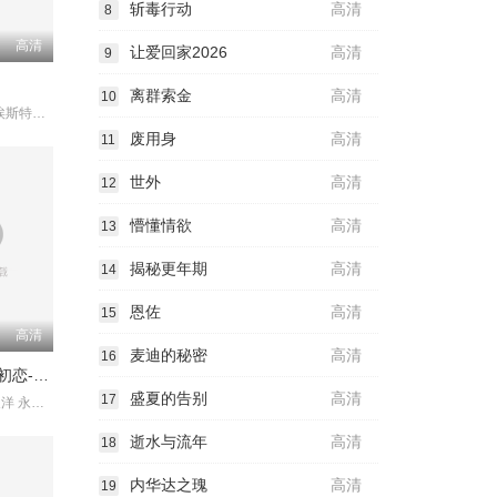
斩毒行动
高清
8
高清
让爱回家2026
高清
9
离群索金
高清
10
萨拉·贝西奥 埃斯特万·比利亚尔迪 雅兹明·卡巴洛 艾玛·法约
废用身
高清
11
世外
高清
12
懵懂情欲
高清
13
揭秘更年期
高清
14
恩佐
高清
15
高清
麦迪的秘密
高清
16
LASTMAN-初恋-映画
盛夏的告别
高清
17
福山雅治 大泉洋 永濑廉
逝水与流年
高清
18
内华达之瑰
高清
19