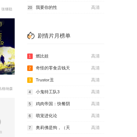
我要你的性
高清
20
 张继聪
剧情片月榜单
燃比娃
高清
1
奇怪的零食店钱天
高清
2
高清
Trustor丑
高清
3
马格纳森
小鬼特工队3
高清
4
鸡肉帝国：快餐阴
高清
5
萌宠进化论
高清
6
奥莉佛是狗，（天
高清
7