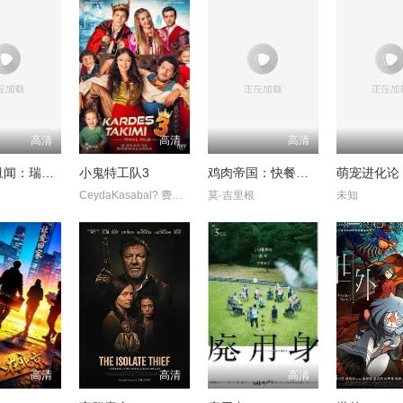
高清
高清
高清
Trustor丑闻：瑞典金融案内幕
小鬼特工队3
鸡肉帝国：快餐阴谋
萌宠进化论
CeydaKasabal? 费拉特·阿尔拜伦
莫·吉里根
未知
高清
高清
高清