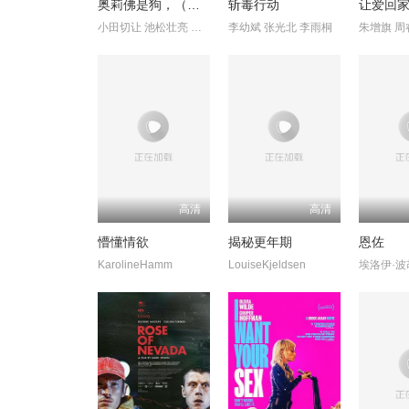
奥莉佛是狗，（天哪！！）这家伙电影版
斩毒行动
让爱回家2
小田切让 池松壮亮 麻生久美子
李幼斌 张光北 李雨桐
朱增旗 周
高清
高清
懵懂情欲
揭秘更年期
恩佐
KarolineHamm
LouiseKjeldsen