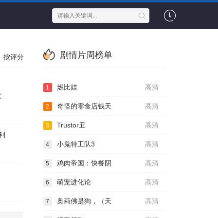
剧情片周榜单
按评分
燃比娃
高清
1
童
奇怪的零食店钱天
高清
2
Trustor丑
高清
3
利
小鬼特工队3
高清
4
鸡肉帝国：快餐阴
高清
5
萌宠进化论
高清
6
奥莉佛是狗，（天
高清
7