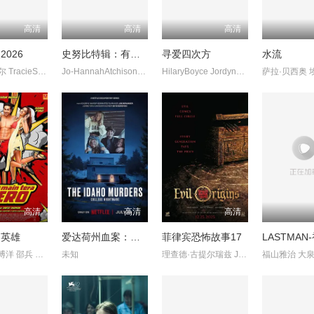
高清
高清
高清
026
史努比特辑：有家真好
寻爱四次方
水流
赛菲克·凯尔 TracieSinidol AkmalAsyraf
Jo-HannahAtchison EnzoBezzina
HilaryBoyce JordynGrubisic
高清
高清
高清
的英雄
爱达荷州血案：大学梦魇
菲律宾恐怖故事17
陈永胜 林博洋 邵兵 丁柳元
未知
理查德·古提尔瑞兹 JanicedeBelen