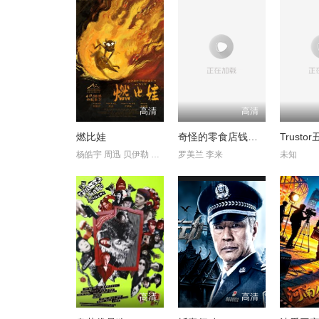
高清
高清
燃比娃
奇怪的零食店钱天堂
杨皓宇 周迅 贝伊勒 康春雷
罗美兰 李来
未知
高清
高清