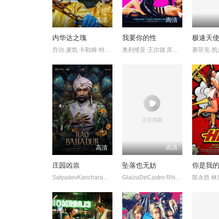
高清
高清
内华达之瑰
我要你的性
极速天使2
乔治·麦凯 卡勒姆·特纳 罗莎琳德·以利亚撒 弗朗西斯·麦基 爱
奥利维亚·王尔德 库珀·霍夫曼 约翰尼·诺克斯维尔 切斯·隋·
高清
高清
庄园凶祟
坠落也无妨
你是我
SatyadevKancharana DeepaThomas AnandBharathi
GlaizaDeCastro RhianRamos