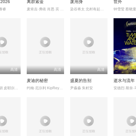
026
离群索金
废用身
世外
睿睿
麦肯吉·弗依 肖恩·宾 奥德娅·拉什
染谷将太 北村有起哉 泷内公美
钟雪莹 蔡晓童
高清
高清
高清
麦迪的秘密
盛夏的告别
逝水与流年
埃洛伊·波胡 皮耶尔弗兰切斯科
约翰·厄尔利 KipReynolds
尹淼淼 朱籽安
安德烈·斯奈·