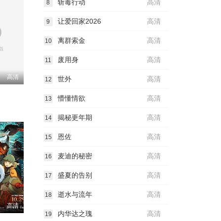
斩毒行动
高清
8
让爱回家2026
高清
9
离群索金
高清
10
废用身
高清
11
高清
世外
高清
12
懵懂情欲
高清
13
揭秘更年期
高清
14
恩佐
高清
15
麦迪的秘密
高清
16
盛夏的告别
高清
17
逝水与流年
高清
18
高清
内华达之瑰
高清
19