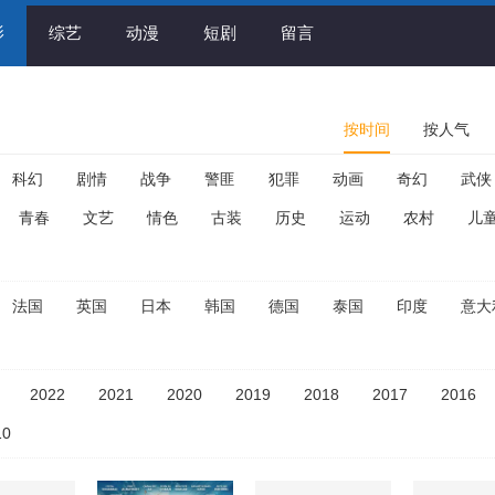
影
综艺
动漫
短剧
留言
按时间
按人气
科幻
剧情
战争
警匪
犯罪
动画
奇幻
武侠
青春
文艺
情色
古装
历史
运动
农村
儿
法国
英国
日本
韩国
德国
泰国
印度
意大
2022
2021
2020
2019
2018
2017
2016
10