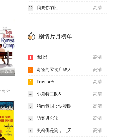
我要你的性
高清
20
剧情片月榜单
燃比娃
高清
1
奇怪的零食店钱天
高清
2
高清
Trustor丑
高清
3
汤姆·汉克斯 罗宾·怀特 加里·西尼斯 麦凯尔泰·威廉逊 莎莉·
小鬼特工队3
高清
4
鸡肉帝国：快餐阴
高清
5
萌宠进化论
高清
6
奥莉佛是狗，（天
高清
7