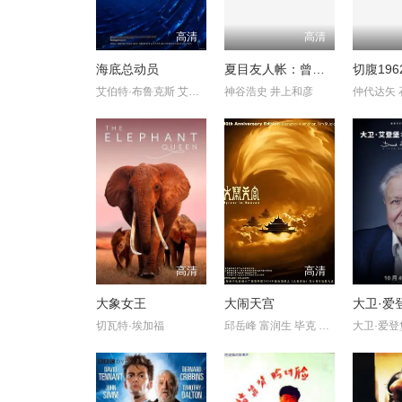
高清
高清
海底总动员
夏目友人帐：曾几何时下雪之日
切腹196
艾伯特·布鲁克斯 艾伦·德詹尼丝 亚历山大·古尔德 布莱德·嘉瑞特
神谷浩史 井上和彦
高清
高清
大象女王
大闹天宫
切瓦特·埃加福
邱岳峰 富润生 毕克 尚华 于鼎 李梓 刘广宁
大卫·爱登