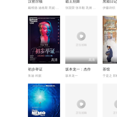
汉密尔顿
霸王别姬
黑箱日
戴维德·迪格斯 芮妮·戈兹贝里 乔纳森·格罗夫 克里斯·杰克逊
张国荣 张丰毅 巩俐 葛优 英达 蒋雯丽 吴大维 吕齐 雷汉 尹治 马
伊藤诗织
高清
高清
初步举证
坂本龙一：杰作
茶馆
朱迪·科默
坂本龙一