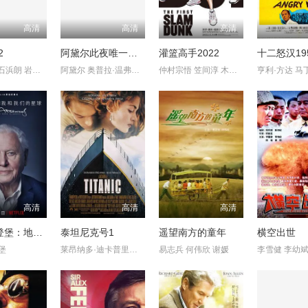
高清
高清
高清
2
阿黛尔此夜唯一演唱会
灌篮高手2022
十二怒汉19
仲代达矢 石浜朗 岩下志麻 丹波哲郎 三岛雅夫 中谷一郎 佐藤庆 ?
阿黛尔 奥普拉·温弗瑞 梅丽莎·麦卡西
仲村宗悟 笠间淳 木村昴 神尾晋一郎 三宅健太 岩崎谅太 坂本真绫
高清
高清
高清
大卫·爱登堡：地球上的一段生命旅程
泰坦尼克号1
遥望南方的童年
横空出世
堡
莱昂纳多·迪卡普里奥 凯特·温丝莱特 比利·赞恩 凯西·贝茨 弗
易志兵 何伟欣 谢媛