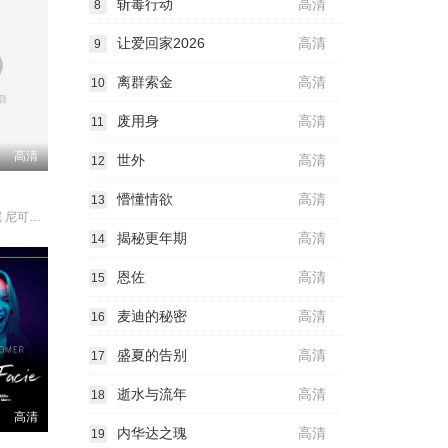
斩毒行动
高清
8
让爱回家2026
高清
9
离群索金
高清
10
废用身
高清
11
高清
世外
高清
12
懵懂情欲
高清
13
罗伯托·贝尼尼 尼可莱塔·布拉斯基 乔治·坎塔里尼 朱斯蒂诺·?
揭秘更年期
高清
14
恩佐
高清
15
麦迪的秘密
高清
16
盛夏的告别
高清
17
逝水与流年
高清
18
高清
内华达之瑰
高清
19