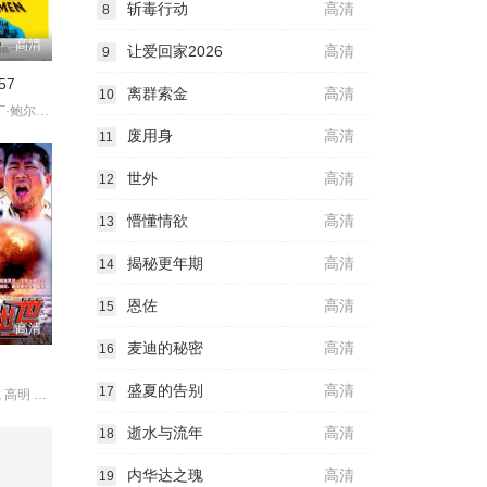
斩毒行动
高清
8
高清
让爱回家2026
高清
9
57
离群索金
高清
10
亨利·方达 马丁·鲍尔萨姆 约翰·菲德勒 李·科布 E.G.马绍尔 ?
废用身
高清
11
世外
高清
12
懵懂情欲
高清
13
揭秘更年期
高清
14
恩佐
高清
15
高清
麦迪的秘密
高清
16
盛夏的告别
高清
17
李雪健 李幼斌 高明 陈瑾 滕汝骏 张勇手 刘琳 陶海 董建业 瓦西?
逝水与流年
高清
18
内华达之瑰
高清
19