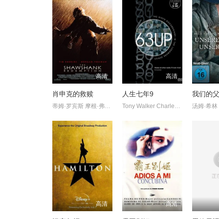
高清
高清
肖申克的救赎
人生七年9
我们的父
蒂姆·罗宾斯 摩根·弗里曼 鲍勃·冈顿 威廉姆·赛德勒 克兰西·
Tony Walker Charles Furneaux Nicholas Hitchon
高清
高清