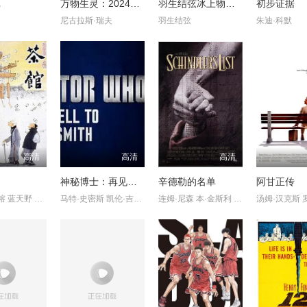
记
万物生灵：2024圣诞特别集
羽生结弦冰上物语2023礼物
初步证据
尼古拉斯·瑞夫
羽生结弦
朱迪·科默
高清
高清
高清
神秘博士：再见，马特·史密斯
辛德勒的名单
阿甘正传
于是之 郑榕 蓝天野 英若诚 黄宗洛 童超 金昭 林连昆 牛星丽 谭
马特·史密斯 凯伦·吉兰 亚瑟·达维尔 珍娜·科尔曼 阿莉克丝·
连姆·尼森 本·金斯利 拉尔夫·费因斯 卡罗琳·古多尔 乔纳森·