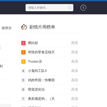
剧情片周榜单
按评分
燃比娃
高清
1
童
奇怪的零食店钱天
高清
2
Trustor丑
高清
3
利
小鬼特工队3
高清
4
鸡肉帝国：快餐阴
高清
5
萌宠进化论
高清
6
奥莉佛是狗，（天
高清
7