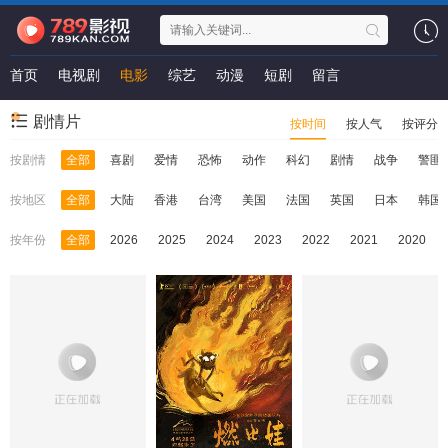
首页
电视剧
电影
综艺
动漫
短剧
留言
剧情片
按时间
按人气
按评分
按剧情
全部
喜剧
爱情
恐怖
动作
科幻
剧情
战争
警匪
按地区
全部
大陆
香港
台湾
美国
法国
英国
日本
韩国
按年份
全部
2026
2025
2024
2023
2022
2021
2020