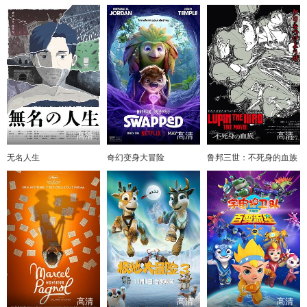
高清
高清
高清
无名人生
奇幻变身大冒险
鲁邦三世：不死身的血族
高清
高清
高清