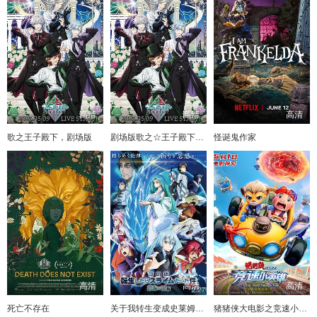
高清
高清
高清
歌之王子殿下，剧场版
剧场版歌之☆王子殿下TABOONIGHTXXXX
怪诞鬼作家
高清
高清
高清
死亡不存在
关于我转生变成史莱姆这档事苍海之泪篇-劇場版
猪猪侠大电影之竞速小英雄