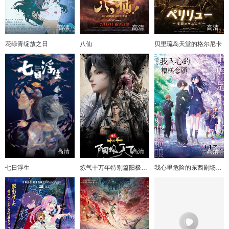
高清
高清
高清
花绿青绽放之日
八仙
贝里琉岛天堂的格尔尼卡
高清
高清
高清
七日浮生
炼气十万年特别篇阳极天下
我心里危险的东西剧场版劇場版