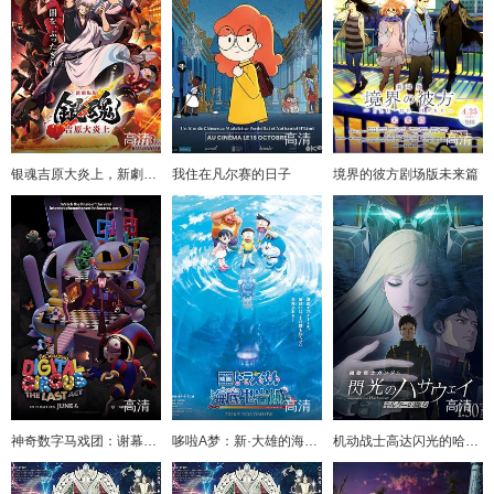
高清
高清
高清
银魂吉原大炎上，新劇場版
我住在凡尔赛的日子
境界的彼方剧场版未来篇
高清
高清
高清
神奇数字马戏团：谢幕演出
哆啦A梦：新·大雄的海底鬼岩城
机动战士高达闪光的哈萨维喀耳刻的魔女