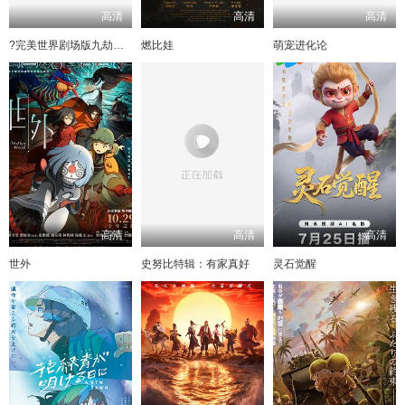
高清
高清
高清
?完美世界剧场版九劫焚天?
燃比娃
萌宠进化论
高清
高清
高清
世外
史努比特辑：有家真好
灵石觉醒