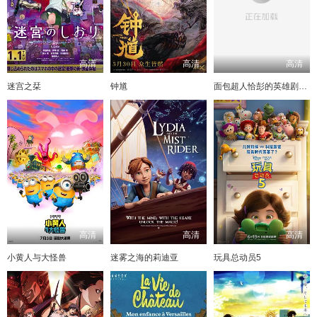
高清
高清
高清
迷宫之栞
钟馗
面包超人恰彭的英雄剧场版(普通话)
高清
高清
高清
小黄人与大怪兽
迷雾之海的莉迪亚
玩具总动员5