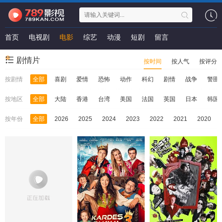
首页
电视剧
电影
综艺
动漫
短剧
留言
剧情片
按时间
按人气
按评分
按剧情
全部
喜剧
爱情
恐怖
动作
科幻
剧情
战争
警匪
按地区
全部
大陆
香港
台湾
美国
法国
英国
日本
韩国
按年份
全部
2026
2025
2024
2023
2022
2021
2020