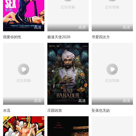
高清
高清
高清
我要你的性
极速天使2026
寻爱四次方
高清
高清
高清
水流
庄园凶祟
坠落也无妨