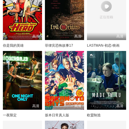
高清
高清
高清
你是我的英雄
菲律宾恐怖故事17
LASTMAN-初恋-映画
高清
高清
高清
一夜限定
坂本日常真人版
欧盟制造