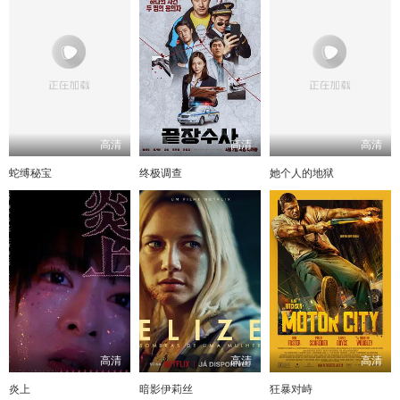
高清
高清
高清
蛇缚秘宝
终极调查
她个人的地狱
高清
高清
高清
炎上
暗影伊莉丝
狂暴对峙