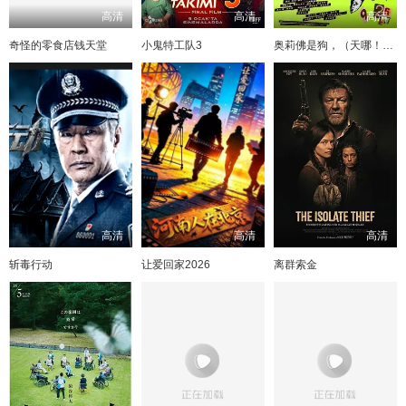
高清
高清
高清
奇怪的零食店钱天堂
小鬼特工队3
奥莉佛是狗，（天哪！！）这家伙电影版
高清
高清
高清
斩毒行动
让爱回家2026
离群索金