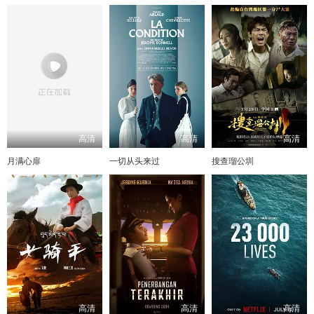
高清
高清
高清
月满心扉
一切从头来过
搜查瑠公圳
高清
高清
高清