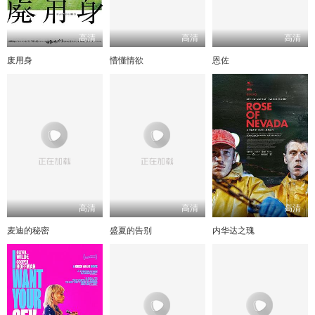
高清
高清
高清
废用身
懵懂情欲
恩佐
高清
高清
高清
麦迪的秘密
盛夏的告别
内华达之瑰