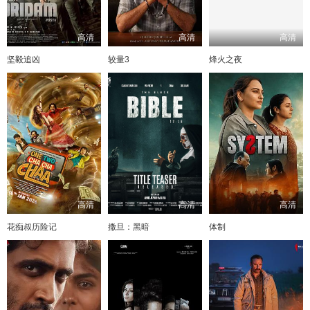
高清
高清
高清
坚毅追凶
较量3
烽火之夜
高清
高清
高清
花痴叔历险记
撒旦：黑暗
体制