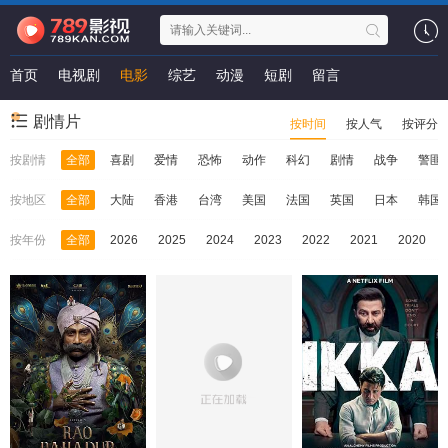
首页
电视剧
电影
综艺
动漫
短剧
留言
剧情片
按时间
按人气
按评分
按剧情
全部
喜剧
爱情
恐怖
动作
科幻
剧情
战争
警匪
按地区
全部
大陆
香港
台湾
美国
法国
英国
日本
韩国
按年份
全部
2026
2025
2024
2023
2022
2021
2020