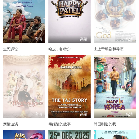
高清
高清
高清
生死诉讼
哈皮，帕特尔
由上帝编剧和导演
高清
高清
高清
亲情漩涡
泰姬陵的故事
韩国制造的我