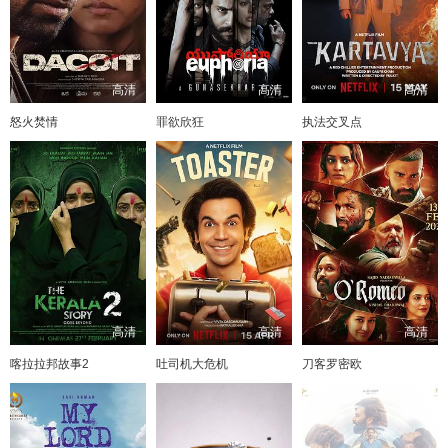
高清
高清
高清
怒火焚情
罪欲欣狂
执法交叉点
高清
高清
高清
喀拉拉邦故事2
吐司机大危机
刀客罗密欧