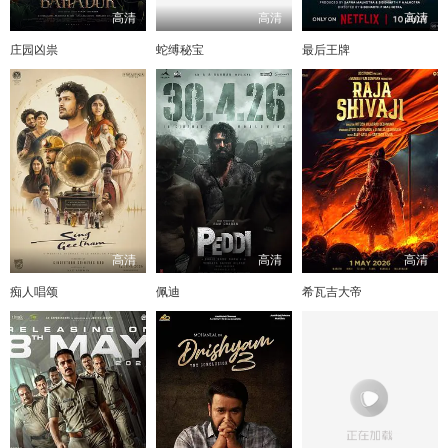
高清
高清
高清
庄园凶祟
蛇缚秘宝
最后王牌
高清
高清
高清
痴人唱颂
佩迪
希瓦吉大帝