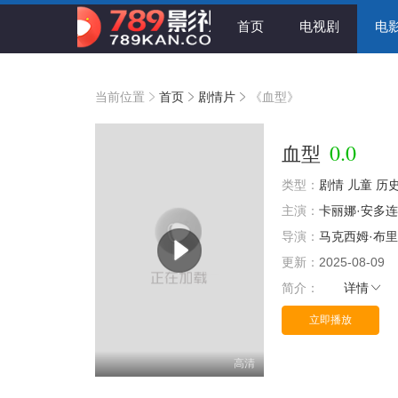
首页
电视剧
电
当前位置
首页
剧情片
《血型》
0.0
血型
类型：
剧情
儿童
历
主演：
卡丽娜·安多
导演：
马克西姆·布
更新：
2025-08-09
简介：
详情
立即播放
高清