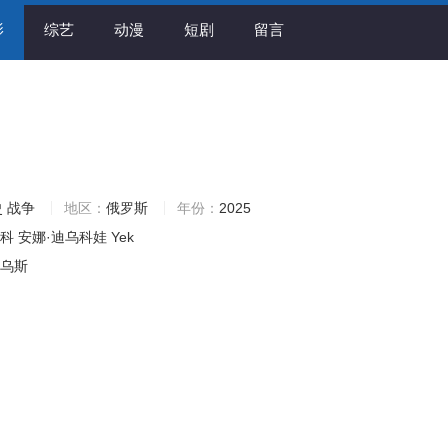
影
综艺
动漫
短剧
留言
史
战争
地区：
俄罗斯
年份：
2025
连科
安娜·迪乌科娃
Yek
里乌斯