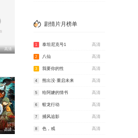
剧情片月榜单
泰坦尼克号1
高清
1
高清
八仙
高清
2
我要你的性
高清
3
熊出没·重启未来
高清
4
给阿嬷的情书
高清
5
蛟龙行动
高清
6
捕风追影
高清
7
色，戒
高清
8
高清