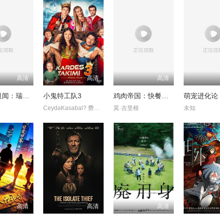
高清
高清
高清
Trustor丑闻：瑞典金融案内幕
小鬼特工队3
鸡肉帝国：快餐阴谋
萌宠进化论
CeydaKasabal? 费拉特·阿尔拜伦
莫·吉里根
未知
高清
高清
高清