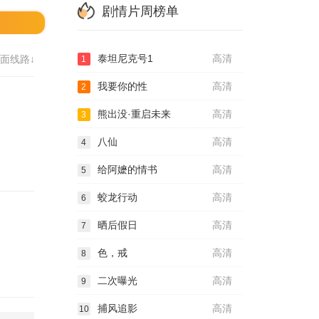
剧情片周榜单
泰坦尼克号1
高清
面线路↓
1
我要你的性
高清
2
熊出没·重启未来
高清
3
八仙
高清
4
给阿嬷的情书
高清
5
蛟龙行动
高清
6
晒后假日
高清
7
色，戒
高清
8
二次曝光
高清
9
捕风追影
高清
10