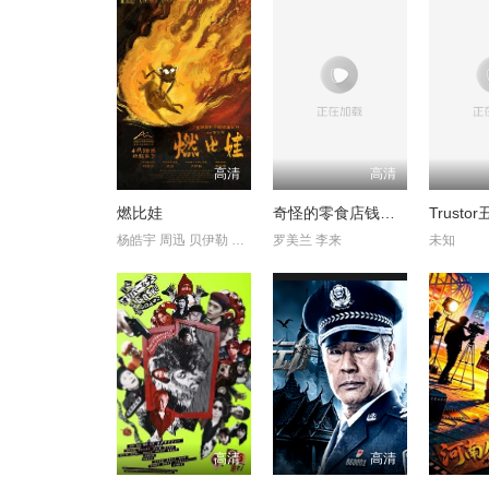
高清
高清
燃比娃
奇怪的零食店钱天堂
杨皓宇 周迅 贝伊勒 康春雷
罗美兰 李来
未知
高清
高清