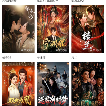
约会的资格
破茧2：生如野草
换巢鸾凤2
81
82
83
84
85
86
87
全集完结
全集完结
全集完结
解春衫
宁渊曜
楼兰