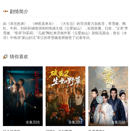
33
34
35
36
剧情简介
37
38
39
40
由《亲兄热弟》、《神医喜来乐》、《大生活》的导演黄力加执导，李雪健、陶
41
42
43
44
红、牛莉、刘莉莉倾情演绎的情感大戏《父爱如山》，全国首播。日前，“父亲”李
雪健、“母亲”刘莉莉、“儿媳”陶红来济南作客《父爱如山》剧组见面会，曾在《水
45
46
47
48
浒》中饰演“梁山好汉”宋江的李雪健老师接受了记者专访。
49
50
51
52
猜你喜欢
53
54
55
56
57
58
59
60
61
62
63
64
65
66
67
68
69
70
71
72
73
74
75
76
全集完结
全集完结
全集完结
77
78
79
80