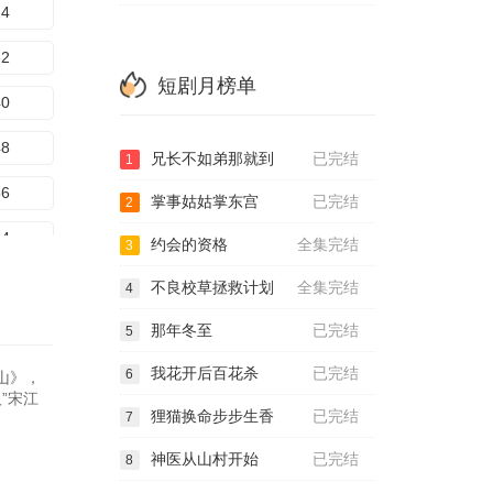
24
32
短剧月榜单
40
48
兄长不如弟那就到
已完结
1
56
掌事姑姑掌东宫
已完结
2
64
约会的资格
全集完结
3
72
不良校草拯救计划
全集完结
4
80
那年冬至
已完结
5
我花开后百花杀
已完结
6
山》，
”宋江
狸猫换命步步生香
已完结
7
神医从山村开始
已完结
8