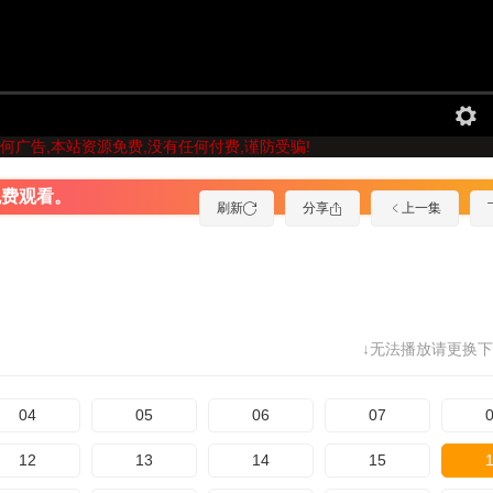
何广告,本站资源免费,没有任何付费,谨防受骗!
免费观看。
刷新
分享
上一集
↓无法播放请更换下
04
05
06
07
12
13
14
15