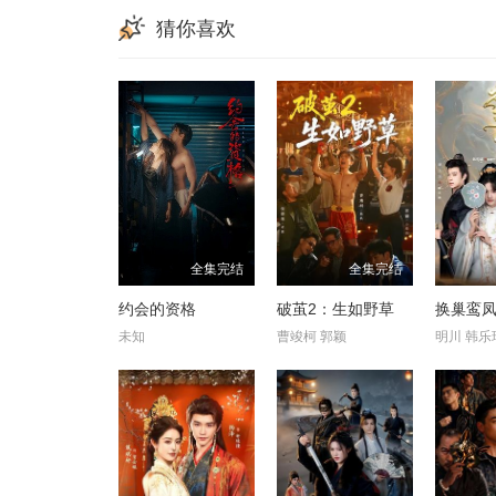
猜你喜欢
全集完结
全集完结
约会的资格
破茧2：生如野草
换巢鸾凤
未知
曹竣柯 郭颖
明川 韩乐