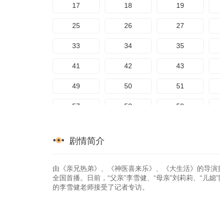
17
18
19
25
26
27
33
34
35
41
42
43
49
50
51
57
58
59
65
66
67
剧情简介
73
74
75
81
82
83
由《亲兄热弟》、《神医喜来乐》、《大生活》的导演
全国首播。日前，“父亲”李雪健、“母亲”刘莉莉、“儿
的李雪健老师接受了记者专访。