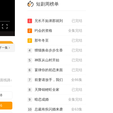
短剧周榜单
兄长不如弟那就到
已完结
1
约会的资格
全集完结
2
那年冬至
已完结
3
下一集
狸猫换命步步生香
已完结
4
神医从山村开始
已完结
5
宴律你的初恋来面
已完结
6
前妻请放手，我们
全86集
面线路↓
7
天降锦鲤旺全家
已完结
8
08
暗恋成婚
全集完结
9
16
总裁有疾闪婚来袭
全63集
10