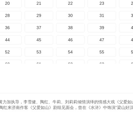
20
21
22
23
28
29
30
31
36
37
38
39
44
45
46
47
52
53
54
55
60
61
62
63
68
69
70
71
76
77
78
79
84
85
86
87
黄力加执导，李雪健、陶红、牛莉、刘莉莉倾情演绎的情感大戏《父爱如
媳”陶红来济南作客《父爱如山》剧组见面会，曾在《水浒》中饰演“梁山好汉