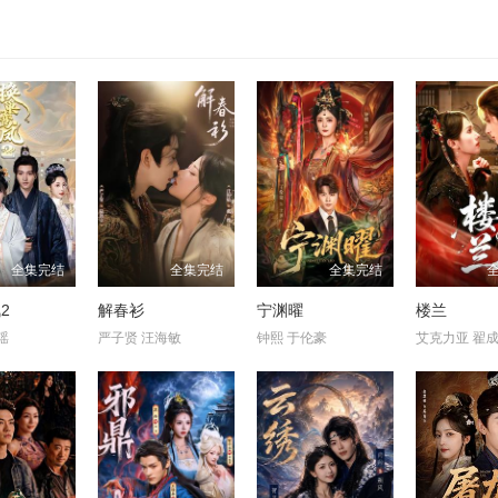
全集完结
全集完结
全集完结
2
解春衫
宁渊曜
楼兰
瑶
严子贤 汪海敏
钟熙 于伦豪
艾克力亚 翟