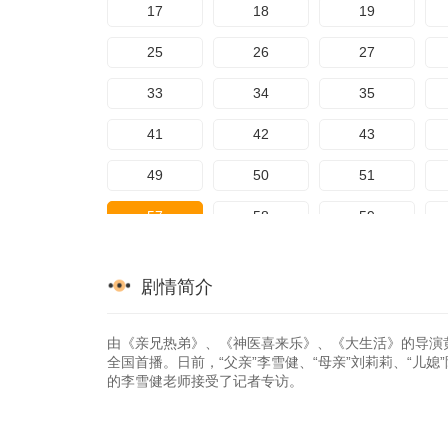
17
18
19
25
26
27
33
34
35
41
42
43
49
50
51
57
58
59
65
66
67
剧情简介
73
74
75
81
82
83
由《亲兄热弟》、《神医喜来乐》、《大生活》的导演
全国首播。日前，“父亲”李雪健、“母亲”刘莉莉、“儿
的李雪健老师接受了记者专访。