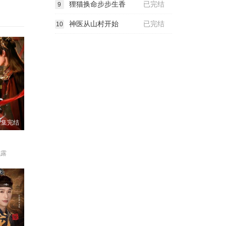
狸猫换命步步生香
已完结
9
神医从山村开始
已完结
10
全集完结
成露