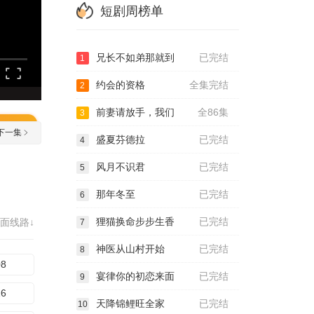
短剧周榜单
兄长不如弟那就到
已完结
1
约会的资格
全集完结
2
前妻请放手，我们
全86集
3
下一集
盛夏芬德拉
已完结
4
风月不识君
已完结
5
那年冬至
已完结
6
狸猫换命步步生香
已完结
面线路↓
7
神医从山村开始
已完结
8
08
宴律你的初恋来面
已完结
9
16
天降锦鲤旺全家
已完结
10