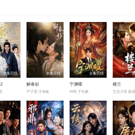
全集完结
全集完结
全集完结
2
解春衫
宁渊曜
楼兰
瑶
严子贤 汪海敏
钟熙 于伦豪
艾克力亚 翟