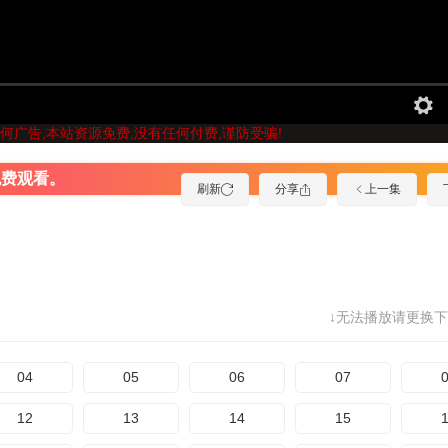
何广告,本站资源免费,没有任何付费,谨防受骗!
免费观看。
刷新
分享
上一集
↓无法播放请更换下
04
05
06
07
12
13
14
15