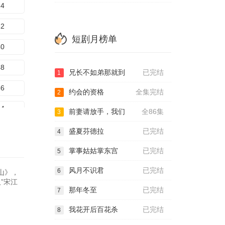
24
32
短剧月榜单
40
48
兄长不如弟那就到
已完结
1
56
约会的资格
全集完结
2
64
前妻请放手，我们
全86集
3
72
盛夏芬德拉
已完结
4
80
掌事姑姑掌东宫
已完结
5
风月不识君
已完结
6
山》，
”宋江
那年冬至
已完结
7
我花开后百花杀
已完结
8