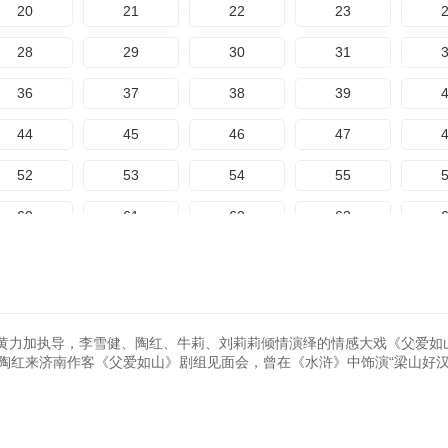
20
21
22
23
28
29
30
31
36
37
38
39
44
45
46
47
52
53
54
55
60
61
62
63
68
69
70
71
76
77
78
79
84
85
86
87
黄力加执导，李雪健、陶红、牛莉、刘莉莉倾情演绎的情感大戏《父爱如
媳”陶红来济南作客《父爱如山》剧组见面会，曾在《水浒》中饰演“梁山好汉