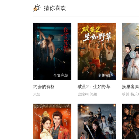
猜你喜欢
全集完结
全集完结
约会的资格
破茧2：生如野草
换巢鸾凤
未知
曹竣柯 郭颖
明川 韩乐