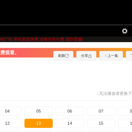
何广告,本站资源免费,没有任何付费,谨防受骗!
免费观看。
刷新
分享
上一集
↓无法播放请更换下
04
05
06
07
12
13
14
15