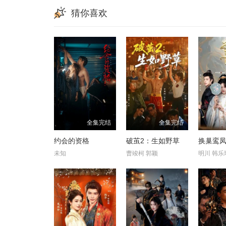
猜你喜欢
全集完结
全集完结
约会的资格
破茧2：生如野草
换巢鸾凤
未知
曹竣柯 郭颖
明川 韩乐