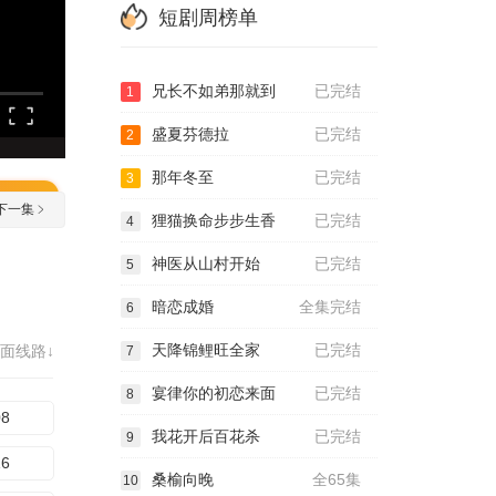
短剧周榜单
兄长不如弟那就到
已完结
1
盛夏芬德拉
已完结
2
那年冬至
已完结
3
下一集
狸猫换命步步生香
已完结
4
神医从山村开始
已完结
5
暗恋成婚
全集完结
6
天降锦鲤旺全家
已完结
面线路↓
7
宴律你的初恋来面
已完结
8
08
我花开后百花杀
已完结
9
16
桑榆向晚
全65集
10