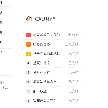
24
32
短剧月榜单
40
48
前妻请放手，我们
全86集
1
56
约会的资格
全集完结
2
64
兄长不如弟那就到
已完结
3
72
盛夏芬德拉
已完结
4
80
风月不识君
已完结
5
掌事姑姑掌东宫
已完结
6
山》，
”宋江
那年冬至
已完结
7
我花开后百花杀
已完结
8