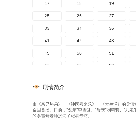
17
18
19
25
26
27
33
34
35
41
42
43
49
50
51
57
58
59
65
66
67
剧情简介
73
74
75
81
82
83
由《亲兄热弟》、《神医喜来乐》、《大生活》的导演
全国首播。日前，“父亲”李雪健、“母亲”刘莉莉、“儿
的李雪健老师接受了记者专访。