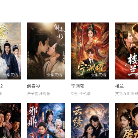
全集完结
全集完结
全集完结
2
解春衫
宁渊曜
楼兰
瑶
严子贤 汪海敏
钟熙 于伦豪
艾克力亚 翟