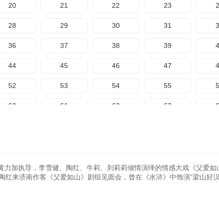
20
21
22
23
28
29
30
31
36
37
38
39
44
45
46
47
52
53
54
55
60
61
62
63
68
69
70
71
76
77
78
79
84
85
86
87
黄力加执导，李雪健、陶红、牛莉、刘莉莉倾情演绎的情感大戏《父爱如
媳”陶红来济南作客《父爱如山》剧组见面会，曾在《水浒》中饰演“梁山好汉