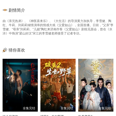
33
34
35
36
剧情简介
37
38
39
40
由《亲兄热弟》、《神医喜来乐》、《大生活》的导演黄力加执导，李雪健、陶
41
42
43
44
红、牛莉、刘莉莉倾情演绎的情感大戏《父爱如山》，全国首播。日前，“父亲”李
雪健、“母亲”刘莉莉、“儿媳”陶红来济南作客《父爱如山》剧组见面会，曾在《水
45
46
47
48
浒》中饰演“梁山好汉”宋江的李雪健老师接受了记者专访。
49
50
51
52
猜你喜欢
53
54
55
56
57
58
59
60
61
62
63
64
65
66
67
68
69
70
71
72
73
74
75
76
全集完结
全集完结
全集完结
77
78
79
80