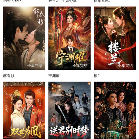
约会的资格
破茧2：生如野草
换巢鸾凤2
81
82
83
84
85
86
87
全集完结
全集完结
全集完结
解春衫
宁渊曜
楼兰