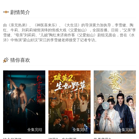
33
34
35
36
剧情简介
37
38
39
40
由《亲兄热弟》、《神医喜来乐》、《大生活》的导演黄力加执导，李雪健、陶
41
42
43
44
红、牛莉、刘莉莉倾情演绎的情感大戏《父爱如山》，全国首播。日前，“父亲”李
雪健、“母亲”刘莉莉、“儿媳”陶红来济南作客《父爱如山》剧组见面会，曾在《水
45
46
47
48
浒》中饰演“梁山好汉”宋江的李雪健老师接受了记者专访。
49
50
51
52
猜你喜欢
53
54
55
56
57
58
59
60
61
62
63
64
65
66
67
68
69
70
71
72
73
74
75
76
全集完结
全集完结
全集完结
77
78
79
80