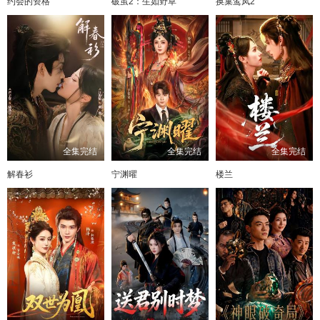
约会的资格
破茧2：生如野草
换巢鸾凤2
81
82
83
84
85
86
87
全集完结
全集完结
全集完结
解春衫
宁渊曜
楼兰