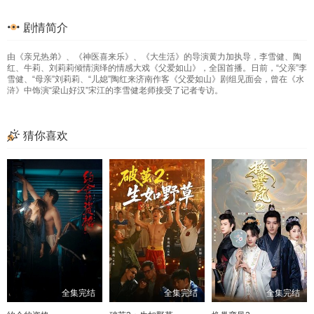
33
34
35
36
剧情简介
37
38
39
40
由《亲兄热弟》、《神医喜来乐》、《大生活》的导演黄力加执导，李雪健、陶
41
42
43
44
红、牛莉、刘莉莉倾情演绎的情感大戏《父爱如山》，全国首播。日前，“父亲”李
雪健、“母亲”刘莉莉、“儿媳”陶红来济南作客《父爱如山》剧组见面会，曾在《水
45
46
47
48
浒》中饰演“梁山好汉”宋江的李雪健老师接受了记者专访。
49
50
51
52
猜你喜欢
53
54
55
56
57
58
59
60
61
62
63
64
65
66
67
68
69
70
71
72
73
74
75
76
全集完结
全集完结
全集完结
77
78
79
80