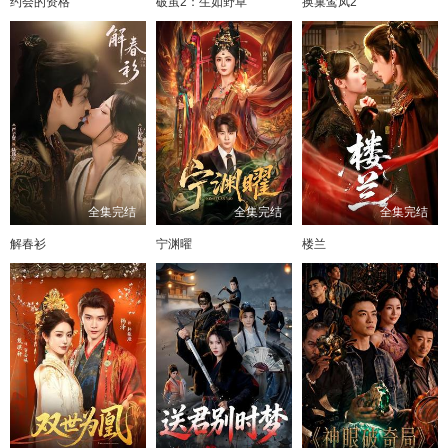
约会的资格
破茧2：生如野草
换巢鸾凤2
81
82
83
84
85
86
87
全集完结
全集完结
全集完结
解春衫
宁渊曜
楼兰