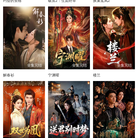
约会的资格
破茧2：生如野草
换巢鸾凤2
81
82
83
84
85
86
87
全集完结
全集完结
全集完结
解春衫
宁渊曜
楼兰