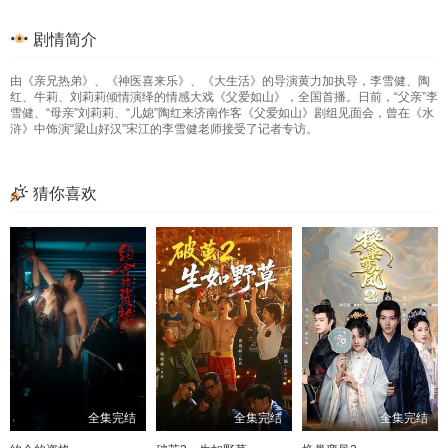
33
34
35
36
剧情简介
37
38
39
40
由《亲兄热弟》、《神医喜来乐》、《大生活》的导演黄力加执导，李雪健、陶
41
42
43
44
红、牛莉、刘莉莉倾情演绎的情感大戏《父爱如山》，全国首播。日前，“父亲”李
雪健、“母亲”刘莉莉、“儿媳”陶红来济南作客《父爱如山》剧组见面会，曾在《水
45
46
47
48
浒》中饰演“梁山好汉”宋江的李雪健老师接受了记者专访。
49
50
51
52
猜你喜欢
53
54
55
56
57
58
59
60
61
62
63
64
65
66
67
68
69
70
71
72
73
74
75
76
全集完结
全集完结
全集完结
77
78
79
80