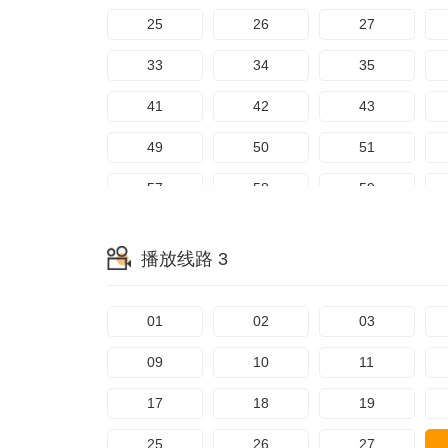
105
106
107
25
26
27
113
114
115
33
34
35
121
122
123
41
42
43
129
130
131
49
50
51
137
138
139
57
58
59
145
146
147
65
66
67
播放线路 3
153
154
155
73
74
75
161
162
163
81
82
83
01
02
03
169
170
171
89
90
91
09
10
11
97
98
99
17
18
19
105
106
107
25
26
27