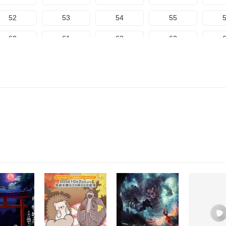
132
133
134
135
1
52
53
54
55
140
141
142
143
1
60
61
62
63
148
149
150
151
1
68
69
70
71
156
157
158
159
1
76
77
78
79
164
165
166
167
1
84
85
86
87
172
173
174
92
93
94
95
100
101
102
103
1
108
109
110
111
1
116
117
118
119
1
124
125
126
127
1
132
133
134
135
1