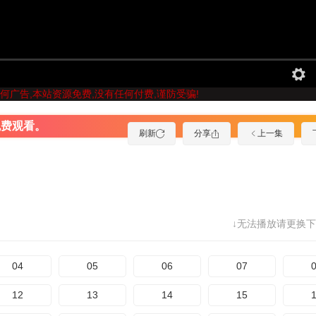
何广告,本站资源免费,没有任何付费,谨防受骗!
免费观看。
刷新
分享
上一集
↓无法播放请更换下
04
05
06
07
12
13
14
15