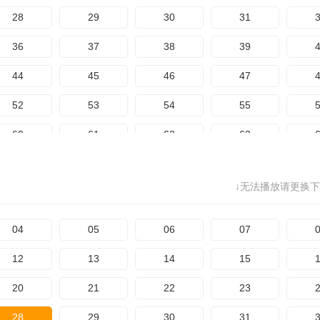
108
109
110
111
1
28
29
30
31
116
117
118
119
1
36
37
38
39
124
125
126
127
1
44
45
46
47
132
133
134
135
1
52
53
54
55
140
141
142
143
1
60
61
62
63
148
149
150
151
1
68
69
70
71
156
157
158
159
1
↓无法播放请更换下
76
77
78
79
164
165
166
167
1
84
85
86
87
04
05
06
07
172
173
174
92
93
94
95
12
13
14
15
100
101
102
103
1
20
21
22
23
108
109
110
111
1
28
29
30
31