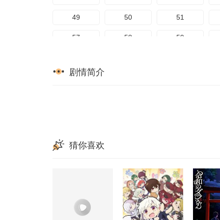
129
130
131
49
50
51
137
138
139
57
58
59
145
146
147
65
66
67
剧情简介
153
154
155
73
74
75
161
162
163
81
82
83
169
170
171
89
90
91
97
98
99
猜你喜欢
105
106
107
113
114
115
121
122
123
129
130
131