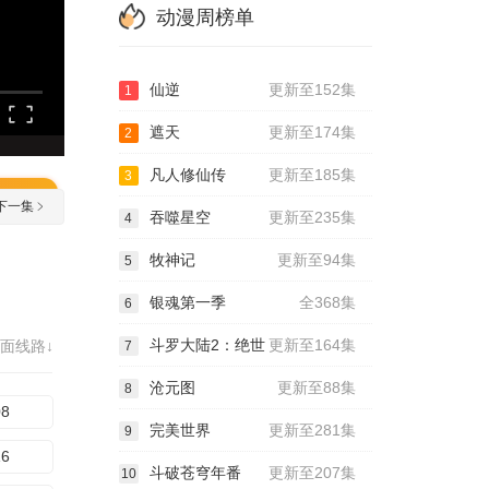
动漫周榜单
仙逆
更新至152集
1
遮天
更新至174集
2
凡人修仙传
更新至185集
3
下一集
吞噬星空
更新至235集
4
牧神记
更新至94集
5
银魂第一季
全368集
6
斗罗大陆2：绝世
更新至164集
面线路↓
7
沧元图
更新至88集
8
08
完美世界
更新至281集
9
16
斗破苍穹年番
更新至207集
10