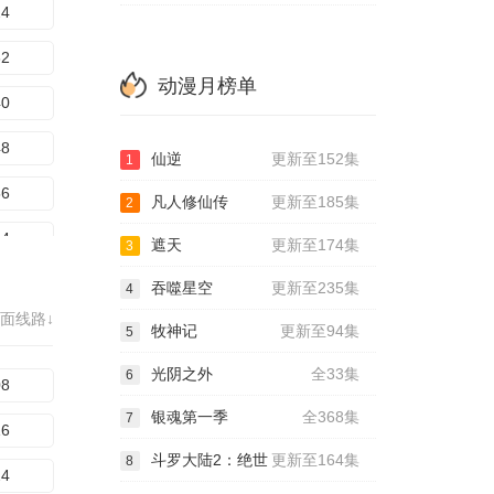
24
32
动漫月榜单
40
48
仙逆
更新至152集
1
56
凡人修仙传
更新至185集
2
64
遮天
更新至174集
3
72
吞噬星空
更新至235集
4
面线路↓
80
牧神记
更新至94集
5
光阴之外
全33集
88
6
08
银魂第一季
全368集
7
96
16
斗罗大陆2：绝世
更新至164集
8
04
24