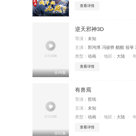
查看详情
全288集
逆天邪神3D
导演：
未知
主演：
郭鸿博 冯骏骅 醋醋 筱筝 
类型：
动画
地区：
大陆
查看详情
全49集
有兽焉
导演：
哲纸
主演：
未知
类型：
动画
地区：
大陆
查看详情
全62集