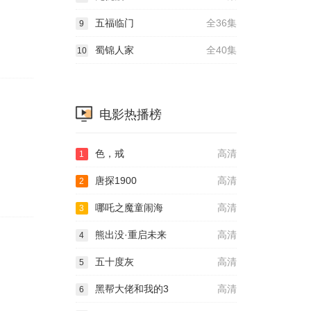
五福临门
全36集
9
蜀锦人家
全40集
10
电影热播榜
色，戒
高清
1
唐探1900
高清
2
哪吒之魔童闹海
高清
3
熊出没·重启未来
高清
4
五十度灰
高清
5
黑帮大佬和我的3
高清
6