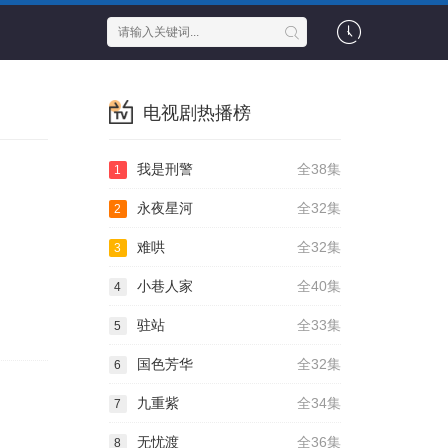
电视剧热播榜
我是刑警
全38集
1
永夜星河
全32集
2
难哄
全32集
3
小巷人家
全40集
4
驻站
全33集
5
国色芳华
全32集
6
九重紫
全34集
7
无忧渡
全36集
8