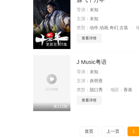
炼气十万年
导演：
未知
主演：
未知
类型：
动作,动画,奇幻,古装
查看详情
更新至365集
J Music粤语
导演：
未知
主演：
炎明熹
类型：
脱口秀
地区：
香港
查看详情
第115期
首页
上一页
1