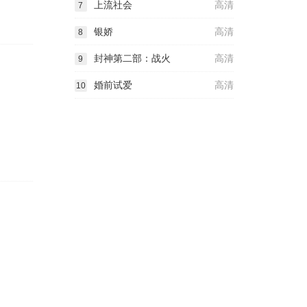
上流社会
高清
7
银娇
高清
8
封神第二部：战火
高清
9
婚前试爱
高清
10