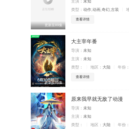
主演：
未知
类型：
动作,动画,奇幻,古装
查看详情
更新至89集
大主宰年番
导演：
未知
主演：
未知
类型：
地区：
大陆
年份
查看详情
更新至85集
原来我早就无敌了动漫
导演：
未知
主演：
未知
类型：
地区：
大陆
年份