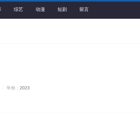
影
综艺
动漫
短剧
留言
年份：
2023