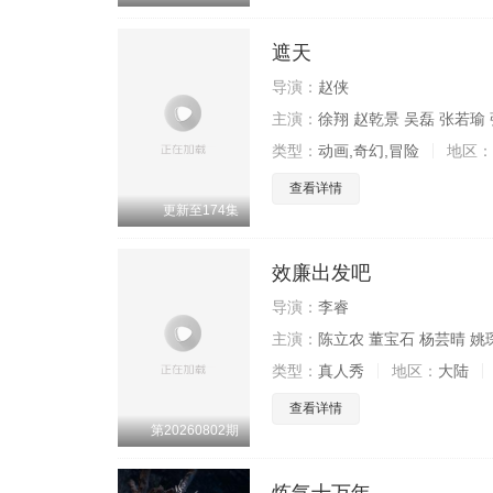
遮天
导演：
赵侠
主演：
徐翔 赵乾景 吴磊 张若瑜 
类型：
动画,奇幻,冒险
地区：
查看详情
更新至174集
效廉出发吧
导演：
李睿
主演：
陈立农 董宝石 杨芸晴 姚
类型：
真人秀
地区：
大陆
查看详情
第20260802期