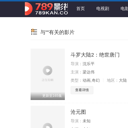
首页
电视剧
电
与""有关的影片
斗罗大陆2：绝世唐门
导演：
沈乐平
主演：
梁达伟
类型：
动画,奇幻
地区：
大陆
查看详情
更新至165集
沧元图
导演：
未知