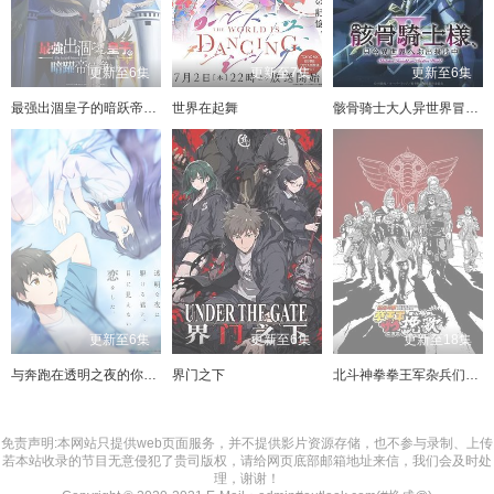
157
117
158
118
159
119
160
120
161
121
162
122
163
123
164
124
更新至6集
更新至7集
更新至6集
165
125
166
126
167
127
168
128
最强出涸皇子的暗跃帝位争夺
世界在起舞
骸骨骑士大人异世界冒险中第二季
169
129
170
130
171
131
172
132
173
133
174
134
135
136
137
138
139
140
141
142
143
144
145
146
147
148
更新至6集
更新至6集
更新至18集
149
150
151
152
与奔跑在透明之夜的你，谈一场看不见的恋爱
界门之下
北斗神拳拳王军杂兵们的挽歌
153
154
155
156
157
158
159
160
免责声明:本网站只提供web页面服务，并不提供影片资源存储，也不参与录制、上传
若本站收录的节目无意侵犯了贵司版权，请给网页底部邮箱地址来信，我们会及时处
理，谢谢！
161
162
163
164