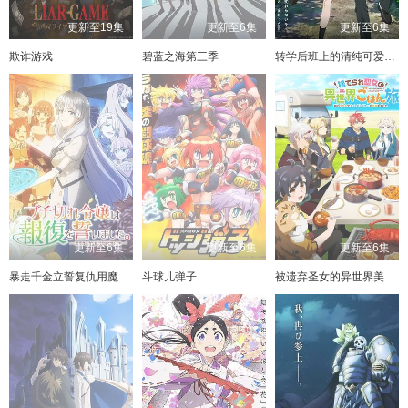
149
109
69
150
110
70
151
111
71
152
112
72
更新至19集
更新至6集
更新至6集
153
113
73
154
114
74
155
115
75
156
116
76
欺诈游戏
碧蓝之海第三季
转学后班上的清纯可爱美少女竟是小时候玩在一起的哥儿们
157
117
77
158
118
78
159
119
79
160
120
80
161
121
81
162
122
82
163
123
83
164
124
84
165
125
85
166
126
86
167
127
87
168
128
88
169
129
89
170
130
90
171
131
91
172
132
92
173
133
93
174
134
94
135
95
136
96
更新至6集
更新至6集
更新至6集
137
97
138
98
139
99
140
100
暴走千金立誓复仇用魔导书之力碾碎祖国
斗球儿弹子
被遗弃圣女的异世界美食之旅用隐藏技能召唤了露营车
141
101
142
102
143
103
144
104
145
105
146
106
147
107
148
108
149
109
150
110
151
111
152
112
153
113
154
114
155
115
156
116