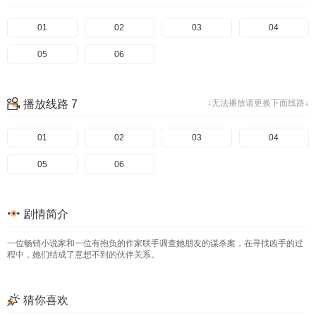
01
02
03
04
05
06
播放线路 7
↓无法播放请更换下面线路↓
01
02
03
04
05
06
剧情简介
一位畅销小说家和一位有抱负的作家联手调查她朋友的谋杀案，在寻找凶手的过
程中，她们结成了意想不到的伙伴关系。
猜你喜欢