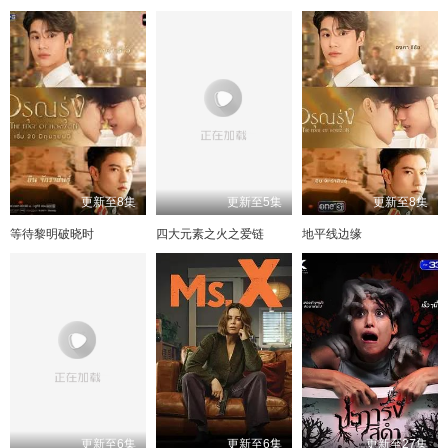
更新至8集
更新至5集
更新至8集
等待黎明破晓时
四大元素之火之爱链
地平线边缘
更新至6集
更新至6集
更新至27集