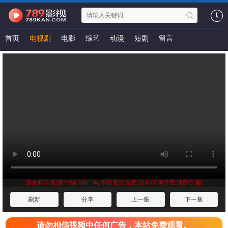
首页
电视剧
电影
综艺
动漫
短剧
留言
请勿相信视频中的任何广告,本站资源免费,没有任何付费,谨防受骗!
刷新
分享
上一集
下一集
请勿相信视频中任何广告，本站免费观看。