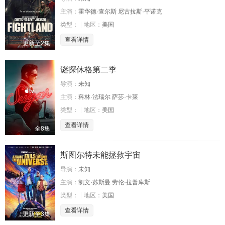
主演：
霍华德·查尔斯 尼古拉斯·平诺克
类型：
地区：
美国
查看详情
更新至2集
谜探休格第二季
导演：
未知
主演：
科林·法瑞尔 萨莎·卡莱
类型：
地区：
美国
查看详情
全8集
斯图尔特未能拯救宇宙
导演：
未知
主演：
凯文·苏斯曼 劳伦·拉普库斯
类型：
地区：
美国
查看详情
更新至3集