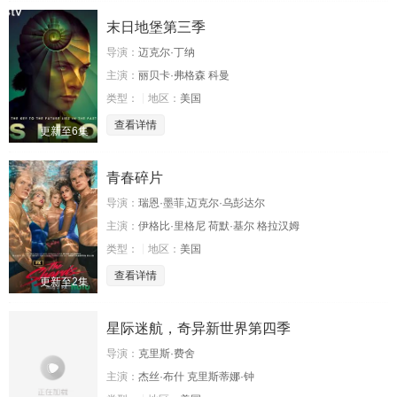
末日地堡第三季
导演：
迈克尔·丁纳
主演：
丽贝卡·弗格森 科曼
类型：
地区：
美国
查看详情
更新至6集
青春碎片
导演：
瑞恩·墨菲,迈克尔·乌彭达尔
主演：
伊格比·里格尼 荷默·基尔 格拉汉姆
类型：
地区：
美国
查看详情
更新至2集
星际迷航，奇异新世界第四季
导演：
克里斯·费舍
主演：
杰丝·布什 克里斯蒂娜·钟