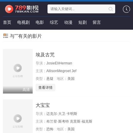
首页
电视剧
电影
综艺
动漫
短剧
留言
与""有关的影片
埃及古咒
导演：
JosieEliHerman
主演：
AllisonMegroet Jef
类型：
悬疑
地区：
美国
查看详情
高清
大宝宝
导演：
迈克尔·大卫·卡明斯
主演：
布兰登·斯考特 克里斯·福克斯
类型：
恐怖
地区：
美国