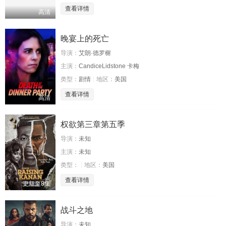
查看详情
高清
晚宴上的死亡
导演：
艾朗·德罗榭
主演：
CandiceLidstone 卡梅
类型：
剧情
地区：
美国
查看详情
高清
权欲第三章第五季
导演：
未知
主演：
未知
类型：
地区：
美国
查看详情
更新至8集
战斗之地
导演：
未知