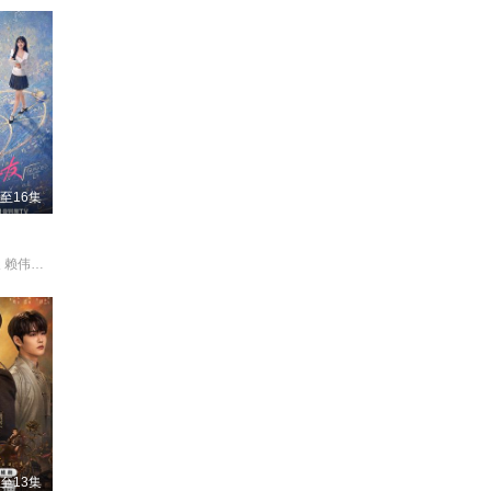
至16集
田曦薇 胡一天 赖伟明 安沺
至13集