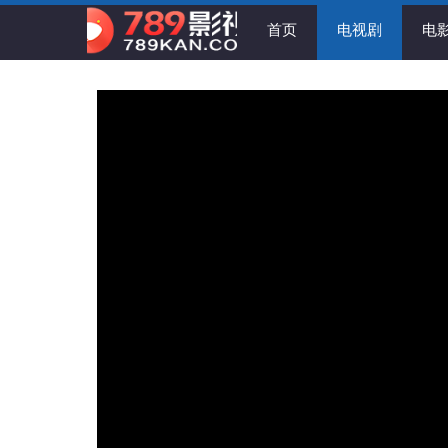
首页
电视剧
电