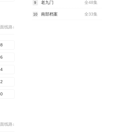
老九门
全48集
9
南部档案
全33集
10
面线路↓
08
16
24
32
40
面线路↓