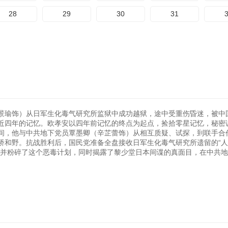
28
29
30
31
景瑜饰）从日军生化毒气研究所监狱中成功越狱，途中受重伤昏迷，被中
近四年的记忆。欧孝安以四年前记忆的终点为起点，捡拾零星记忆，秘密
间，他与中共地下党员覃墨卿（辛芷蕾饰）从相互质疑、试探，到联手合
桥和野。抗战胜利后，国民党准备全盘接收日军生化毒气研究所遗留的“
报并粉碎了这个恶毒计划，同时揭露了黎少堂日本间谍的真面目，在中共