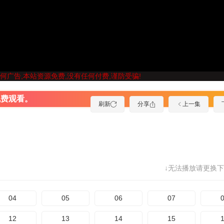
何广告,本站资源免费,没有任何付费,谨防受骗!
免费观看。
刷新
分享
上一集
↓无法播放请更换下
04
05
06
07
12
13
14
15