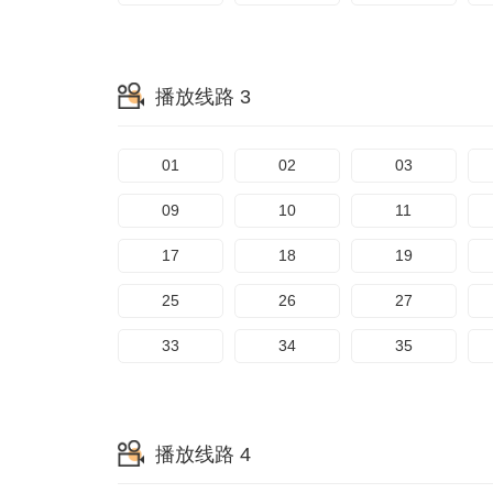
播放线路 3
01
02
03
09
10
11
17
18
19
25
26
27
33
34
35
播放线路 4