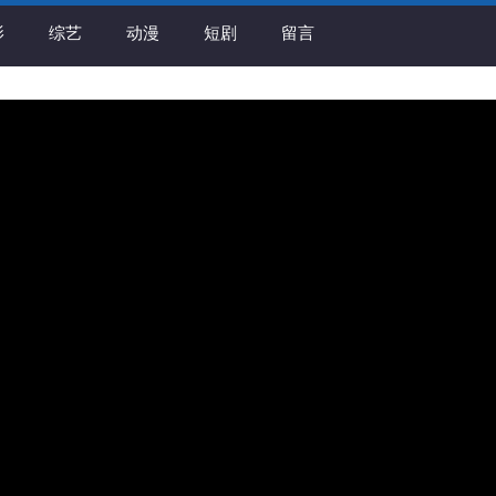
影
综艺
动漫
短剧
留言