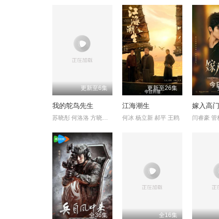
更新至6集
更新至26集
我的鸵鸟先生
江海潮生
嫁入高
苏晓彤 何洛洛 方晓东 王若衫 胡晓龙 贾笑涵
何冰 杨立新 郝平 王鸥
闫睿豪 管
全36集
全16集