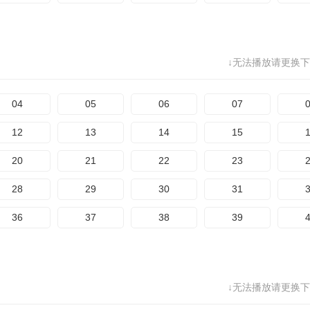
↓无法播放请更换下
04
05
06
07
12
13
14
15
20
21
22
23
28
29
30
31
36
37
38
39
↓无法播放请更换下