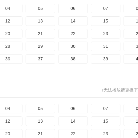
04
05
06
07
12
13
14
15
20
21
22
23
28
29
30
31
36
37
38
39
↓无法播放请更换下
04
05
06
07
12
13
14
15
20
21
22
23