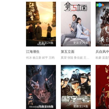
更新至24集
更新至26集
江海潮生
第五立面
兵自风
何冰 杨立新 郝平 王鸥
奚望 张陆 鲁佳妮 王之一
更新至16集
更新至24集