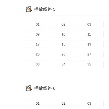
播放线路 5
01
02
03
09
10
11
17
18
19
25
26
27
33
34
35
播放线路 6
01
02
03