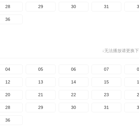
28
29
30
31
36
↓无法播放请更换下
04
05
06
07
12
13
14
15
20
21
22
23
28
29
30
31
36