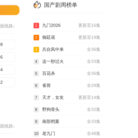
国产剧周榜单
九门2026
更新至16集
面线路↓
1
御廷谣
更新至19集
2
08
兵自风中来
全36集
3
16
这一秒过火
全33集
4
24
百花杀
全36集
5
32
雀骨
全28集
6
天才，女友
更新至14集
7
野狗骨头
全32集
8
南部档案
全33集
9
面线路↓
老九门
全48集
10