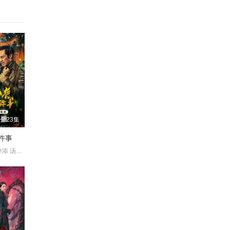
全23集
件事
冯雷 梓越 高梓添 汤镇业 杨帆