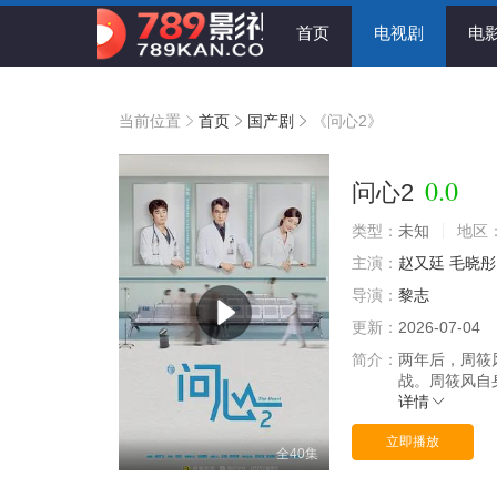
首页
电视剧
电
当前位置
首页
国产剧
《问心2》
0.0
问心2
类型：
未知
地区
主演：
赵又廷
毛晓彤
导演：
黎志
更新：
2026-07-04
简介：
两年后，周筱
战。周筱风自
详情
立即播放
全40集