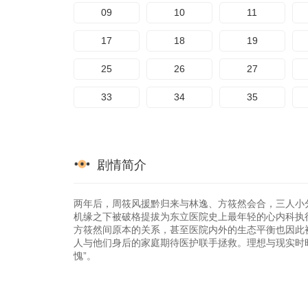
09
10
11
17
18
19
25
26
27
33
34
35
剧情简介
两年后，周筱风援黔归来与林逸、方筱然会合，三人小
机缘之下被破格提拔为东立医院史上最年轻的心内科执
方筱然间原本的关系，甚至医院内外的生态平衡也因此
人与他们身后的家庭期待医护联手拯救。理想与现实时
愧”。