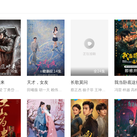
全36集
更新至14集
全24集
中来
天才，女友
长歌莫问
我当卧底这
欧豪 蓝盈莹 丁勇岱 史兰芽
田曦薇 胡一天 赖伟明 安沺
蔡正杰 杨子菲 王坤炎 刘美辰