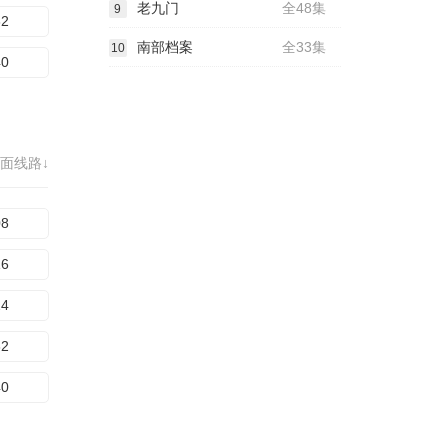
老九门
全48集
9
32
南部档案
全33集
10
40
面线路↓
08
16
24
32
40