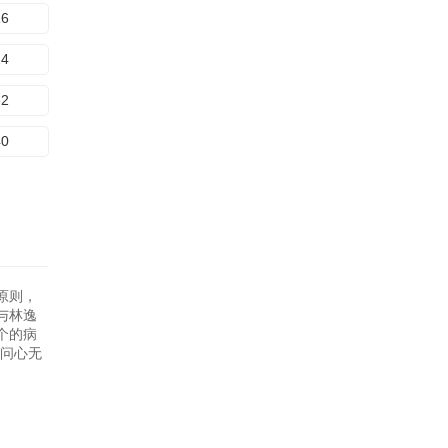
16
24
32
40
原则，
与林逸
个的病
“问心无