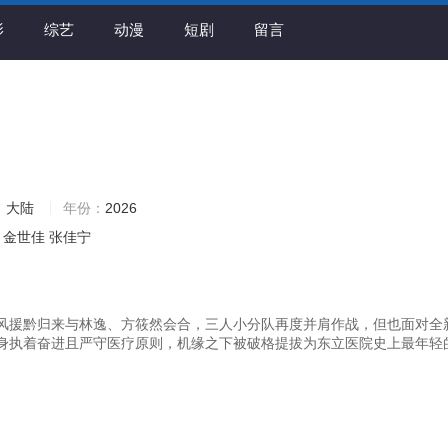
影
综艺
动漫
短剧
留言
：
大陆
年份：
2026
金世佳
张佳宁
风援黔归来与林逸、方筱然会合，三人小分队再度并肩作战，但也面对全
身执着奋进且严守医疗原则，机缘之下被破格提拔为东立医院史上最年轻