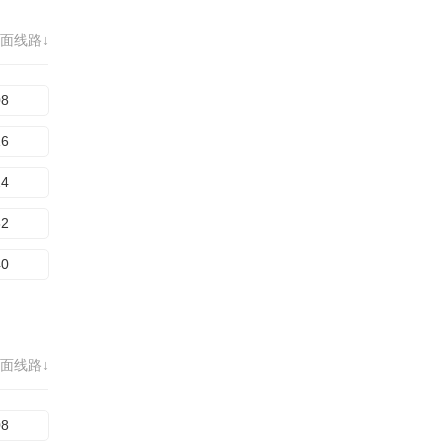
面线路↓
08
16
24
32
40
面线路↓
08