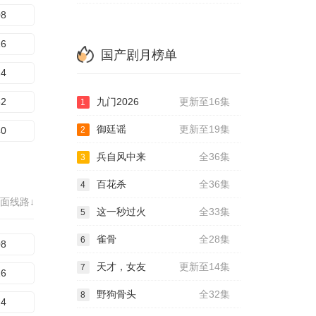
08
16
国产剧月榜单
24
32
九门2026
更新至16集
1
御廷谣
更新至19集
40
2
兵自风中来
全36集
3
百花杀
全36集
4
面线路↓
这一秒过火
全33集
5
雀骨
全28集
6
08
天才，女友
更新至14集
7
16
野狗骨头
全32集
8
24