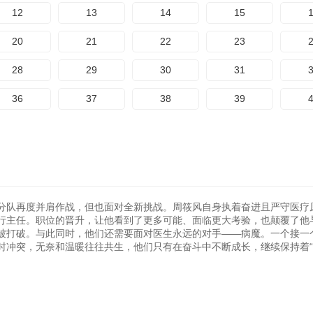
12
13
14
15
20
21
22
23
28
29
30
31
36
37
38
39
分队再度并肩作战，但也面对全新挑战。周筱风自身执着奋进且严守医疗
行主任。职位的晋升，让他看到了更多可能、面临更大考验，也颠覆了他
被打破。与此同时，他们还需要面对医生永远的对手——病魔。一个接一
时冲突，无奈和温暖往往共生，他们只有在奋斗中不断成长，继续保持着