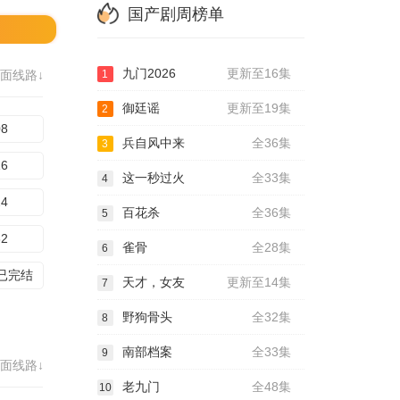
国产剧周榜单
九门2026
更新至16集
面线路↓
1
御廷谣
更新至19集
2
08
兵自风中来
全36集
3
16
这一秒过火
全33集
4
24
百花杀
全36集
5
32
雀骨
全28集
6
集已完结
天才，女友
更新至14集
7
野狗骨头
全32集
8
南部档案
全33集
9
面线路↓
老九门
全48集
10