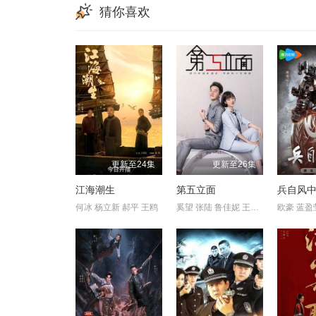
猜你喜欢
更新至24集
更新至26集
江海潮生
第五立面
兵自风
何冰 杨立新 郝平 王鸥
奚望 张陆 鲁佳妮 王之一