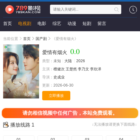
首页
电视剧
电影
综艺
动漫
短剧
留言
当前位置
首页
国产剧
《爱情有烟火》
0.0
爱情有烟火
类型：
未知
大陆
2026
主演：
檀健次
王楚然
李乃文
李欣泽
导演：
史成业
更新：
2026-06-30
全36集
立即播放
请勿相信视频中任何广告，本站免费观看。
播放线路 1
↓无法播放请更换下面线路↓
01
02
03
04