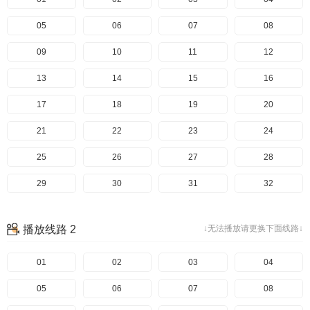
05
06
07
08
09
10
11
12
13
14
15
16
17
18
19
20
21
22
23
24
25
26
27
28
29
30
31
32
33
34
35
36集已完结
播放线路 2
↓无法播放请更换下面线路↓
01
02
03
04
05
06
07
08