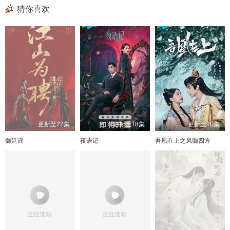
猜你喜欢
更新至22集
更新至18集
更新至10集
御廷谣
夜语记
吾凰在上之凤御四方