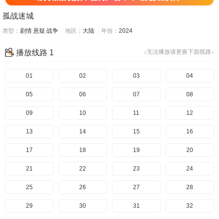
孤战迷城
类型：
剧情
悬疑
战争
地区：
大陆
年份：
2024
播放线路 1
↓无法播放请更换下面线路↓
01
02
03
04
05
06
07
08
09
10
11
12
13
14
15
16
17
18
19
20
21
22
23
24
25
26
27
28
29
30
31
32