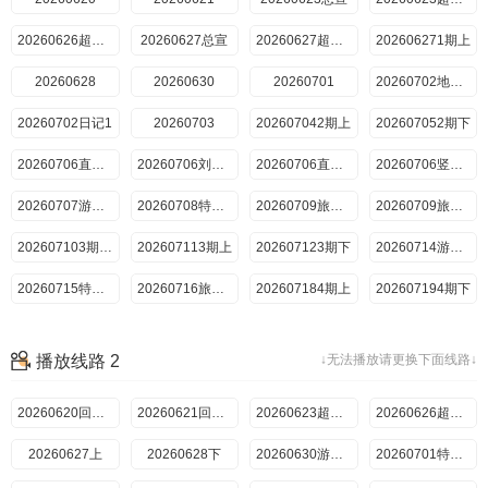
20260626超前彩蛋
20260627总宣
20260627超前抢鲜看
202606271期上
20260628
20260630
20260701
20260702地球团集结前
20260702日记1
20260703
202607042期上
202607052期下
20260706直拍林一传歌开嗓
20260706刘宇宁自创魔性编舞法
20260706直拍王玉雯看刘宇宁
20260706竖屏刘宇宁龚俊林
20260707游戏加更2
20260708特别加更2
20260709旅行日记2期上
20260709旅行日记2期下
202607103期超前彩蛋
202607113期上
202607123期下
20260714游戏加更3
20260715特别加更3
20260716旅行日记3
202607184期上
202607194期下
20260721游戏加更4
20260722特别加更4
20260723旅行日记4
202607255期上
播放线路 2
↓无法播放请更换下面线路↓
202607265期下
20260728加更5
20260729特别加更5
5上
5下
20260620回顾特辑上
202608016期上
20260621回顾特辑下
202608026期下
20260623超前抢鲜看
20260804游戏加更6
20260626超前彩蛋
20260627上
20260805特别联动
20260628下
20260806旅行日记6
20260630游戏加更
202608077期超前彩蛋
20260701特别加更