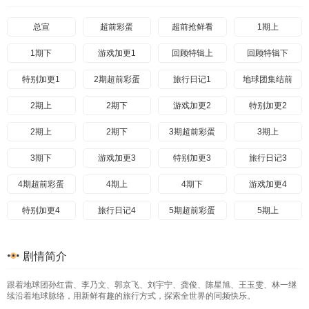
总宣
超前彩蛋
超前抢鲜看
1期上
1期下
游戏加更1
回顾特辑上
回顾特辑下
特别加更1
2期超前彩蛋
旅行日记1
地球团集结前
2期上
2期下
游戏加更2
特别加更2
2期上
2期下
3期超前彩蛋
3期上
3期下
游戏加更3
特别加更3
旅行日记3
4期超前彩蛋
4期上
4期下
游戏加更4
特别加更4
旅行日记4
5期超前彩蛋
5期上
5期下
加更5
特别加更5
旅行日记5期上
剧情简介
旅行日记5期下
6期上
6期下
游戏加更6
跟着地球团孙红雷、李乃文、郭京飞、刘宇宁、龚俊、陈星旭、王玉雯、林一继
特别联动
旅行日记6
7期超前彩蛋
续沿着地球脉络，用新鲜有趣的旅行方式，探索全世界的同频快乐。