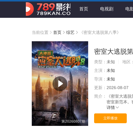
首页
电视剧
电
当前位置
首页
综艺
《密室大逃脱第八季》
密室大逃脱
类型：
未知
地区
主演：
未知
导演：
未知
更新：
2026-08-07
简介：
《密室大逃脱
密室新范本。
详情
立即播放
第20260807期