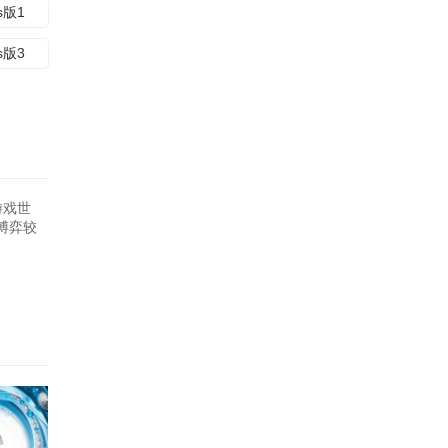
us版1
us版3
游戏世
博弈较