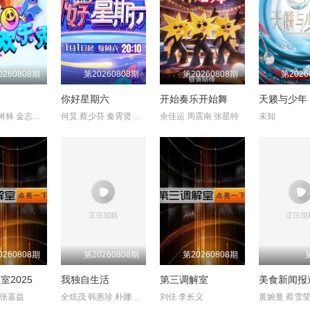
0260808期
第20260808期
第20260808期
第2026
场
你好星期六
开始奏乐开始舞
天籁与少年
潘长江 杨树林 金志文 曹云金 文松
何炅 蔡少芬 秦霄贤 王鹤棣 布瑞吉
余佳运 周震南 张星特
未知
0260808期
第20260808期
第20260808期
室2025
我独自生活
第三调解室
美食新闻报
 张嘉益
全炫茂 韩惠珍 朴娜莱 李时言 旗安84 刘宪华 李必模 金莎妮 李昇
刘佳 李长义