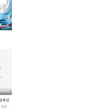
0808期
第398期
道粤语
黄婉曼 蔡雪莹 倪嘉雯 黄嘉雯 廖慧仪 伍倩彤 陈嘉倩 胡敏芝 吴兆