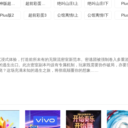
大神版超前聚会下
超前彩蛋特调小队
绝叫山庄Ⅰ上
绝叫山庄Ⅰ下
Pl
Plus版2
超前彩蛋3
公馆离情Ⅰ上
公馆离情Ⅰ下
Pl
沉浸式体验，打造前所未有的无限流密室新范本。密逃团被强制卷入多重
的逃生出口。此次密室副本均设有专属机制，玩家既需要协作破局，亦要
晓？这场充满未知的逃生之旅，将彻底颠覆你的想象……