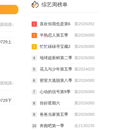
综艺周榜单
喜欢你我也是第6
第2026092
面线路↓
1
半熟恋人第五季
第2026080
2
0729上
忙忙碌碌寻宝藏2
第2026080
3
地球超新鲜第二季
第2026080
4
花儿与少年第五季
第2024020
5
密室大逃脱第八季
第2026080
6
面线路↓
心动的信号第9季
第2026080
7
0729下
你好星期六
第2026080
8
爸爸当家第五季
第2026080
9
奔跑吧第一季
全2130235
10