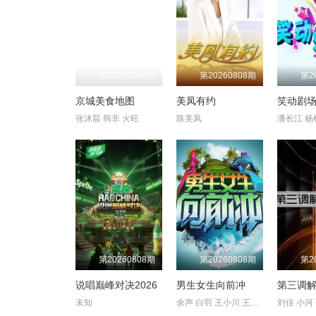
第20260808期
第20260808期
第2
京城美食地图
美凤有约
笑动剧
张沐莀 韩非 火旺
陈美凤
第20260808期
第20260808期
第2
说唱巅峰对决2026
男生女生向前冲
第三调解
未知
余声 白羽 王小川 王乐乐 宋秋熠 张亚群
刘佳 小河