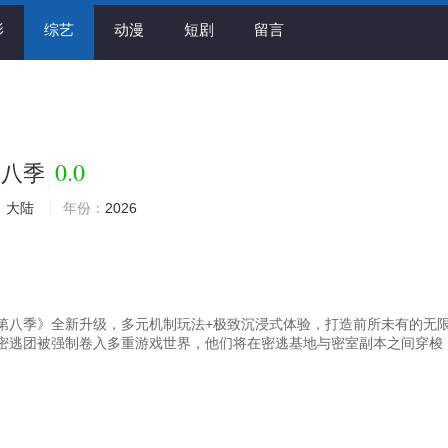
影
综艺
动漫
短剧
留言
0.0
第八季
：
大陆
年份：
2026
第八季》全新升级，多元机制玩法+极致沉浸式体验，打造前所未有的无
密逃团被强制卷入多重游戏世界，他们将在密逃基地与密室副本之间穿梭