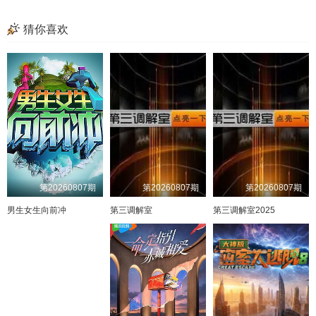
猜你喜欢
第20260807期
第20260807期
第20260807期
男生女生向前冲
第三调解室
第三调解室2025