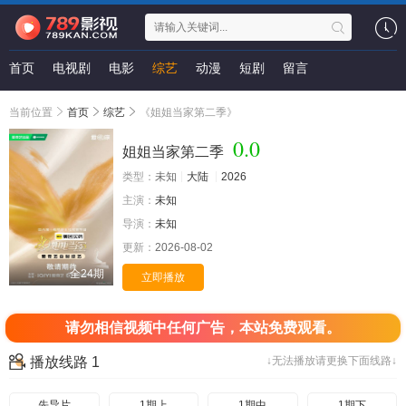
首页
电视剧
电影
综艺
动漫
短剧
留言
当前位置
首页
综艺
《姐姐当家第二季》
0.0
姐姐当家第二季
类型：
未知
大陆
2026
主演：
未知
导演：
未知
更新：
2026-08-02
全24期
立即播放
请勿相信视频中任何广告，本站免费观看。
播放线路 1
↓无法播放请更换下面线路↓
先导片
1期上
1期中
1期下