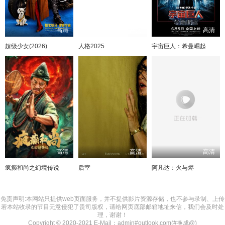
高清
高清
高清
超级少女(2026)
人格2025
宇宙巨人：希曼崛起
高清
高清
高清
疯癫和尚之幻境传说
后室
阿凡达：火与烬
免责声明:本网站只提供web页面服务，并不提供影片资源存储，也不参与录制、上传
若本站收录的节目无意侵犯了贵司版权，请给网页底部邮箱地址来信，我们会及时处
理，谢谢！
Copyright © 2020-2021 E-Mail：admin#outlook.com(#换成@)