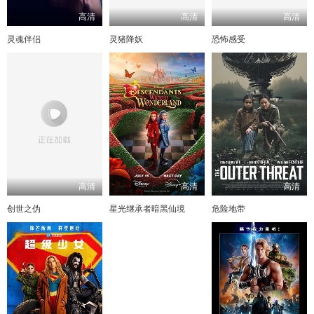
高清
高清
高清
灵魂伴侣
灵猪降妖
恐怖感受
高清
高清
高清
创世之伪
星光继承者暗黑仙境
危险地带