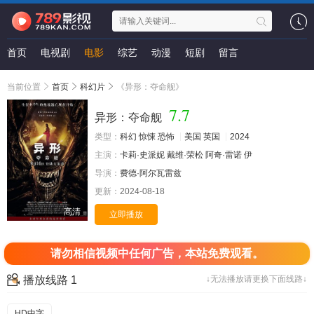
首页
电视剧
电影
综艺
动漫
短剧
留言
当前位置
首页
科幻片
《异形：夺命舰》
7.7
异形：夺命舰
类型：
科幻
惊悚
恐怖
美国
英国
2024
主演：
卡莉·史派妮
戴维·荣松
阿奇·雷诺
伊
导演：
费德·阿尔瓦雷兹
更新：
2024-08-18
高清
立即播放
请勿相信视频中任何广告，本站免费观看。
播放线路 1
↓无法播放请更换下面线路↓
HD中字