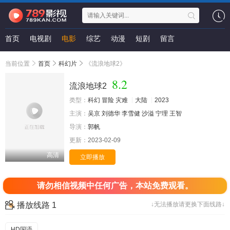
首页
电视剧
电影
综艺
动漫
短剧
留言
当前位置
首页
科幻片
《流浪地球2》
8.2
流浪地球2
类型：
科幻
冒险
灾难
大陆
2023
主演：
吴京
刘德华
李雪健
沙溢
宁理
王智
导演：
郭帆
更新：
2023-02-09
高清
立即播放
请勿相信视频中任何广告，本站免费观看。
播放线路 1
↓无法播放请更换下面线路↓
HD国语