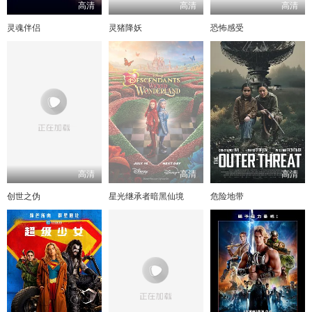
高清
高清
高清
灵魂伴侣
灵猪降妖
恐怖感受
高清
高清
高清
创世之伪
星光继承者暗黑仙境
危险地带