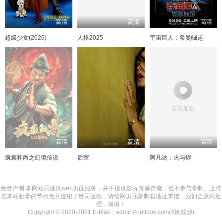
高清
高清
高清
超级少女(2026)
人格2025
宇宙巨人：希曼崛起
高清
高清
高清
疯癫和尚之幻境传说
后室
阿凡达：火与烬
免责声明:本网站只提供web页面服务，并不提供影片资源存储，也不参与录制、上传
若本站收录的节目无意侵犯了贵司版权，请给网页底部邮箱地址来信，我们会及时处
理，谢谢！
Copyright © 2020-2021 E-Mail：admin#outlook.com(#换成@)