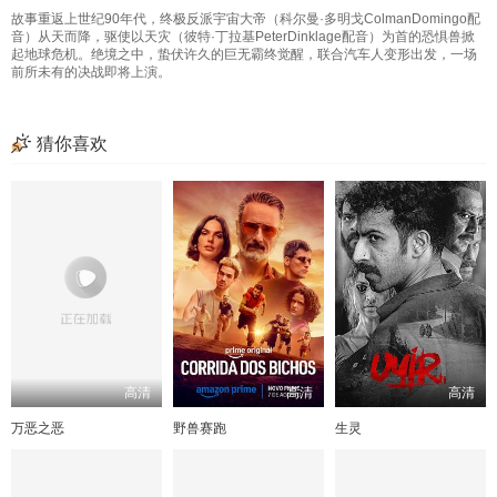
故事重返上世纪90年代，终极反派宇宙大帝（科尔曼·多明戈ColmanDomingo配
音）从天而降，驱使以天灾（彼特·丁拉基PeterDinklage配音）为首的恐惧兽掀
起地球危机。绝境之中，蛰伏许久的巨无霸终觉醒，联合汽车人变形出发，一场
前所未有的决战即将上演。
猜你喜欢
高清
高清
高清
万恶之恶
野兽赛跑
生灵