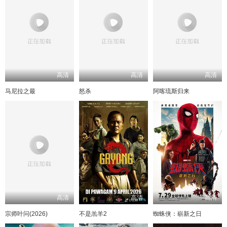
高清
高清
高清
马尼拉之最
怒杀
阿喀琉斯归来
高清
高清
高清
宗师叶问(2026)
不是羔羊2
蜘蛛侠：崭新之日