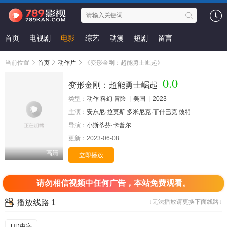
首页
电视剧
电影
综艺
动漫
短剧
留言
当前位置
首页
动作片
《变形金刚：超能勇士崛起》
0.0
变形金刚：超能勇士崛起
类型：
动作
科幻
冒险
美国
2023
主演：
安东尼·拉莫斯
多米尼克·菲什巴克
彼特
导演：
小斯蒂芬·卡普尔
更新：
2023-06-08
高清
立即播放
请勿相信视频中任何广告，本站免费观看。
播放线路 1
↓无法播放请更换下面线路↓
HD中字