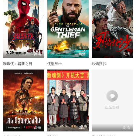
高清
高清
高清
蜘蛛侠：崭新之日
侠盗绅士
烈焰狂沙
高清
高清
高清