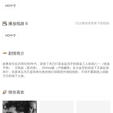
HD中字
播放线路 6
↓无法播放请更换下面线路↓
HD中字
剧情简介
故事发生在20世纪90年代，讲述了本已打算金盆洗手的摸金三人组胡八一（张涵
予饰）、王凯旋（姜武饰）、Shirley杨（卢靖姗饰）在大金牙的劝说下又操起老
本行，但原本以为只是简单任务的他们却因意外身陷危机，不得不重新踏上凶险
万分的地下之旅。
猜你喜欢