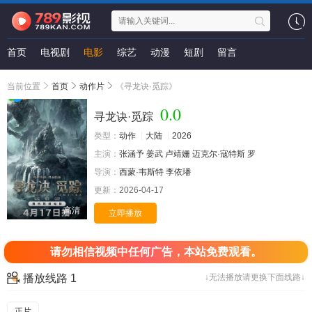
首页
电视剧
电影
综艺
动漫
短剧
留言
当前位置
首页
动作片
《寻龙诀·觅踪》
0.0
寻龙诀·觅踪
类型：
动作
大陆
2026
主演：
张涵予
姜武
卢靖姗
迈克尔·寇特斯
罗
导演：
西蒙·韦斯特
李依璠
更新：
2026-04-17
高清
立即播放
请勿相信视频中任何广告，本站免费观看。
播放线路 1
↓无法播放请更换下面线路↓
正片