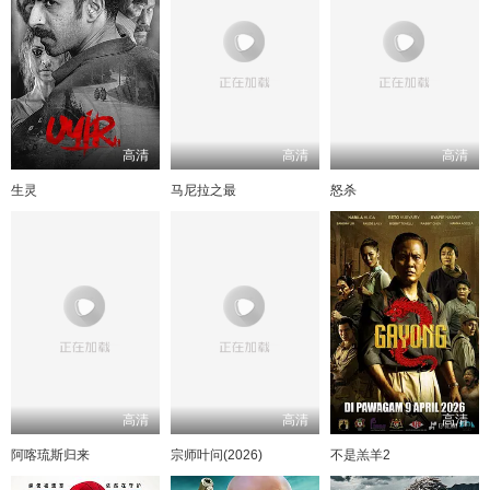
高清
高清
高清
生灵
马尼拉之最
怒杀
高清
高清
高清
阿喀琉斯归来
宗师叶问(2026)
不是羔羊2