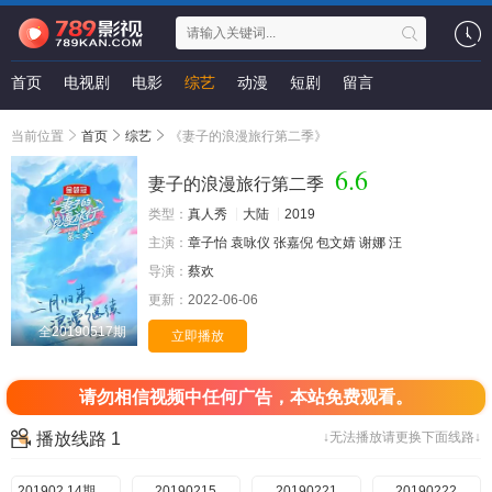
首页
电视剧
电影
综艺
动漫
短剧
留言
当前位置
首页
综艺
《妻子的浪漫旅行第二季》
6.6
妻子的浪漫旅行第二季
类型：
真人秀
大陆
2019
主演：
章子怡
袁咏仪
张嘉倪
包文婧
谢娜
汪
导演：
蔡欢
更新：
2022-06-06
全20190517期
立即播放
请勿相信视频中任何广告，本站免费观看。
播放线路 1
↓无法播放请更换下面线路↓
201902.14期先导片
20190215
20190221
20190222