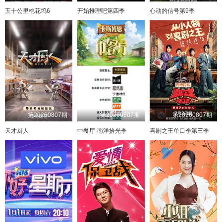
五十公里桃花坞6
开始推理吧第四季
心动的信号第9季
第20260807期
第20260807期
第20260807期
天才厨人
中餐厅·南洋拾光季
喜剧之王单口季第三季