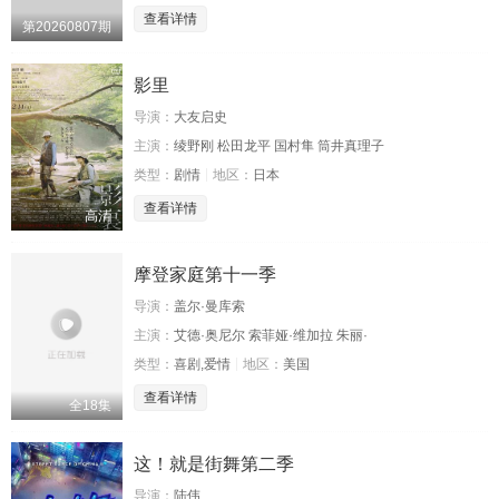
查看详情
第20260807期
影里
导演：
大友启史
主演：
绫野刚 松田龙平 国村隼 筒井真理子
类型：
剧情
地区：
日本
查看详情
高清
摩登家庭第十一季
导演：
盖尔·曼库索
主演：
艾德·奥尼尔 索菲娅·维加拉 朱丽·
类型：
喜剧,爱情
地区：
美国
查看详情
全18集
这！就是街舞第二季
导演：
陆伟