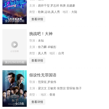
主演：
易烊千玺 罗志祥 韩庚 吴建豪
类型：
歌舞,运动,真人秀
地区：
大陆
查看详情
全20191020期
挑战吧！大神
导演：
未知
主演：
徐乃麟 卓毓彤
类型：
真人秀
地区：
台湾
查看详情
第20260305期
假设性无罪国语
导演：
范荣笙,罗俊伟
主演：
梁汉文 王敏奕 张慧仪 雷琛瑜 陈子
类型：
地区：
香港
查看详情
全15集