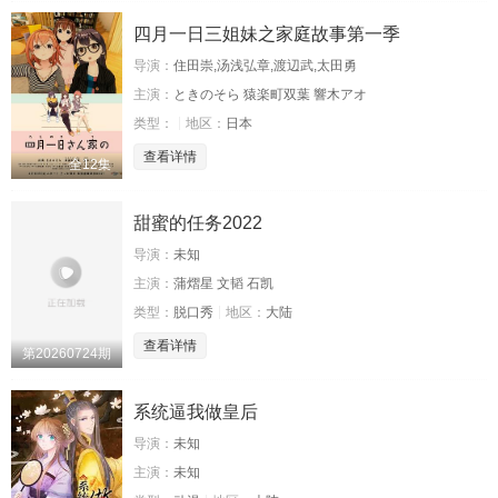
四月一日三姐妹之家庭故事第一季
导演：
住田崇,汤浅弘章,渡辺武,太田勇
主演：
ときのそら 猿楽町双葉 響木アオ
类型：
地区：
日本
查看详情
全12集
甜蜜的任务2022
导演：
未知
主演：
蒲熠星 文韬 石凯
类型：
脱口秀
地区：
大陆
查看详情
第20260724期
系统逼我做皇后
导演：
未知
主演：
未知