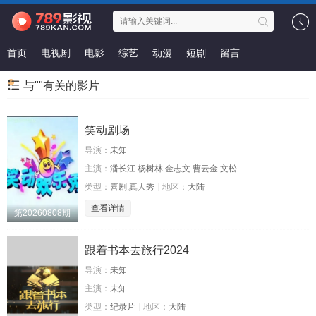
首页
电视剧
电影
综艺
动漫
短剧
留言
与""有关的影片
笑动剧场
导演：
未知
主演：
潘长江 杨树林 金志文 曹云金 文松
类型：
喜剧,真人秀
地区：
大陆
查看详情
第20260808期
跟着书本去旅行2024
导演：
未知
主演：
未知
类型：
纪录片
地区：
大陆