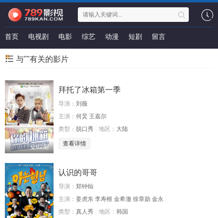
首页
电视剧
电影
综艺
动漫
短剧
留言
与""有关的影片
拜托了冰箱第一季
导演：
刘薇
主演：
何炅 王嘉尔
类型：
脱口秀
地区：
大陆
查看详情
全82期
认识的哥哥
导演：
郑钟灿
主演：
姜虎东 李寿根 金希澈 徐章勋 金永
类型：
真人秀
地区：
韩国