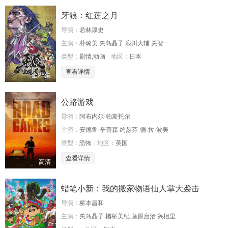
牙狼：红莲之月
导演：
若林厚史
主演：
朴璐美 矢岛晶子 浪川大辅 关智一
类型：
剧情,动画
地区：
日本
查看详情
全25集
公路游戏
导演：
阿布内尔·帕斯托尔
主演：
安德鲁·辛普森 约瑟芬·德·拉·波美
类型：
恐怖
地区：
英国
查看详情
高清
蜡笔小新：我的搬家物语仙人掌大袭击
导演：
桥本昌和
主演：
矢岛晶子 楢桥美纪 藤原启治 兴梠里