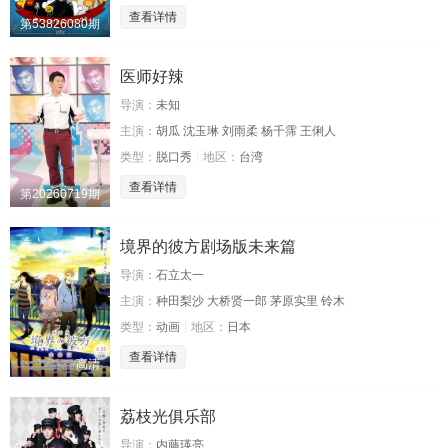
查看详情
第53826080期
医师好辣
导演：
未知
主演：
胡瓜 沈玉琳 刘雨柔 杨千霈 王俐人
类型：
脱口秀
地区：
台湾
查看详情
第20260719期
境界的彼方剧场版未来篇
导演：
石立太一
主演：
种田梨沙 大桥贤一郎 茅原实里 铃木
类型：
动画
地区：
日本
查看详情
高清
荔枝光俱乐部
导演：
内藤瑛亮