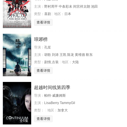
主演：
野村周平 中条彩未 间宫祥太朗 池田
类型：
喜剧
地区：
日本
查看详情
高清
琅琊榜
导演：
孔笙
主演：
胡歌 刘涛 王凯 陈龙 黄维德 靳东
类型：
剧情,古装
地区：
大陆
查看详情
全54集
超越时间线第四季
导演：
帕特·威廉姆斯
主演：
LisaBerry TammyGil
类型：
地区：
加拿大
查看详情
全6集