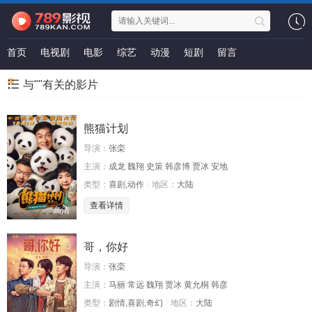
首页
电视剧
电影
综艺
动漫
短剧
留言
与""有关的影片
熊猫计划
导演：
张栾
主演：
成龙 魏翔 史策 韩彦博 贾冰 安地
类型：
喜剧,动作
地区：
大陆
查看详情
高清
哥，你好
导演：
张栾
主演：
马丽 常远 魏翔 贾冰 黄允桐 韩彦
类型：
剧情,喜剧,奇幻
地区：
大陆