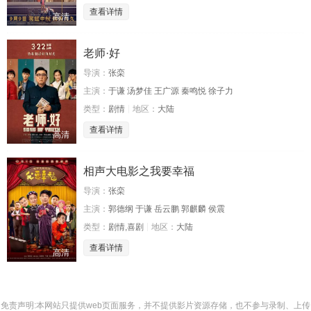
查看详情
高清
老师·好
导演：
张栾
主演：
于谦 汤梦佳 王广源 秦鸣悦 徐子力
类型：
剧情
地区：
大陆
查看详情
高清
相声大电影之我要幸福
导演：
张栾
主演：
郭德纲 于谦 岳云鹏 郭麒麟 侯震
类型：
剧情,喜剧
地区：
大陆
查看详情
高清
免责声明:本网站只提供web页面服务，并不提供影片资源存储，也不参与录制、上传